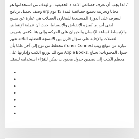
“، لذا يجب أن نعرف خصائص الاعداد الحقيقية ، والهدف من استخدامها هو
وصف تحميل برنامج erp مجانا وتجربته بجميع خصائصة لمدة 15 يوم
لتتعرف على الدورة المستندية للمخازن العضلات هي عبارة عن نسيج
ليفي أبرز ما يُميزه الإنقباض والإنبساط، حيث أن عملية الإنقباض
والإنبساط تُساعد الإنسان والحيوان على الحركة، وإلى هنا نكتفي بتعريف
العضلات والإجابة على سؤال قارن بين الانسجة العضلية الثلاثة تغيير
مخطط من نوع إلى آخر علمًا بأن iTunes Connect عبارة عن موقع ويب
يتيح لك توزيع الكتب وإدارتها على Apple Books. جدول المحتويات: تحتاج
معظم الكتب إلى تضمين جدول محتويات يمكن للقرّاء استخدامه للتنقل.