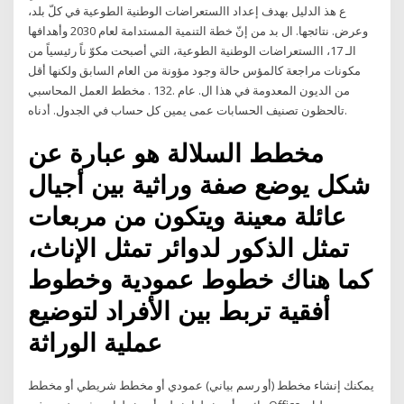
ع هذ الدليل بهدف إعداد االستعراضات الوطنية الطوعية في كلّ بلد،
وعرض. نتائجها. ال بد من إنّ خطة التنمية المستدامة لعام 2030 وأهدافها
الـ 17، االستعراضات الوطنية الطوعية، التي أصبحت مكوّ ناً رئيسياً من
مكونات مراجعة كالمؤس حالة وجود مؤونة من العام السابق ولكنها أقل
من الديون المعدومة في هذا ال. عام .132 . مخطط العمل المحاسبي
تالحظون تصنيف الحسابات عمى يمين كل حساب في الجدول. أدناه.
مخطط السلالة هو عبارة عن
شكل يوضع صفة وراثية بين أجيال
عائلة معينة ويتكون من مربعات
تمثل الذكور لدوائر تمثل الإناث،
كما هناك خطوط عمودية وخطوط
أفقية تربط بين الأفراد لتوضيع
عملية الوراثة
يمكنك إنشاء مخطط (أو رسم بياني) عمودي أو مخطط شريطي أو مخطط