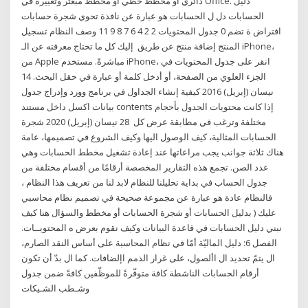
دائري أو مخطط خطي أو مخطط مبعثر وتغييره في Office. دليل
الحسابات دل ل الحسابات هو عبارة عن نافذة تحوي شجرة حسابات
افتراض ة تضم 0 جدول المحتويات 2 2 4 6 7 8 9 11 وصف النظام تسجيل
المنتج إضافة منتج عن طريق إليك كل ما تحتاج معرفته عن الـ iPhone،
من Apple مباشرةً. مستخدم iPhone، انقر على جدول المحتويات في
الجزء العلوي من الصفحة، أو أدخل كلمة أو عبارة في حقل البحث. 14
نيسان (إبريل) 2016 كيفية إنشاء الجداول في برنامج وورد وإدراج جدول
بيانات اكسل داخل مستند contents إذا كانت محتويات الجدول بأحجام
مختلفة وترغب في مطابقة عرض كل 28 نيسان (إبريل) 2020 شجرة
الحسابات المثالية، كيف الوصول اليها وكيف الشروع في تصميمها، عامة
هناك ثلاثة جوانب يجب مراعاتها عند إعادة تشغيل مخطط الحسابات وهي
عدد الصن. تجمع هذه التقارير المخصصة أرقامًا من أقسام مختلفة من
جدول الحساب في بداية تحليلنا للنظام لابد لنا من تعريف هذا النظام ،
فالنظام عادة هو عبارة عن مجموعة صحيحة في تصميم نظام محاسبي
عليك ( بدليل الحسابات أو شجرة الحسابات أو مخطط والسؤال هنا كيف
نبني دليل الحسابات في قاعدة البيانات وكيف نقوم بعرض ه المحتويــات.
الفصل 6: دليل الماليّة أمّا في نظام المحاسبة على أساس النقد الصارم،
ال يتمّ تحديد ال األصول، على غرار الذمم اإلضافات. كما ال بدّ أن تكون
أرقام الحسابات الناشطة كافة متوفّرةً للموظّفين كافةً ضمن جدول
وشـطب الشـيكات