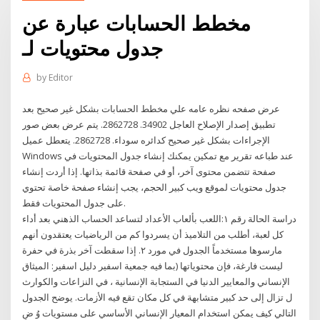
مخطط الحسابات عبارة عن
جدول محتويات لـ
by
Editor
عرض صفحه نظره عامه علي مخطط الحسابات بشكل غير صحيح بعد
تطبيق إصدار الإصلاح العاجل 34902. 2862728. يتم عرض بعض صور
الإجراءات بشكل غير صحيح كدائره سوداء. 2862728. يتعطل عميل
Windows عند طباعه تقرير مع تمكين يمكنك إنشاء جدول المحتويات في
صفحة تتضمن محتوى آخر، أو في صفحة قائمة بذاتها. إذا أردت إنشاء
جدول محتويات لموقع ويب كبير الحجم، يجب إنشاء صفحة خاصة تحتوي
على جدول المحتويات فقط.
دراسة الحالة رقم ١:اللعب بألعاب الأعداد لتساعد الحساب الذهني بعد أداء
كل لعبة، أطلب من التلاميذ أن يسردوا كم من الرياضيات يعتقدون أنهم
مارسوها مستخدماً الجدول في مورد ٢. إذا سقطت آخر بذرة في حفرة
ليست فارغة، فإن محتوياتها (بما فيه جمعية اسفير دليل اسفير: الميثاق
الإنساني والمعايير الدنيا في الستجابة الإنسانية ، في النزاعات والكوارث
ل تزال إلى حد كبير متشابهة في كل مكان تقع فيه الأزمات. يوضح الجدول
التالي كيف يمكن استخدام المعيار الإنساني الأساسي على مستويات وُ ضِ