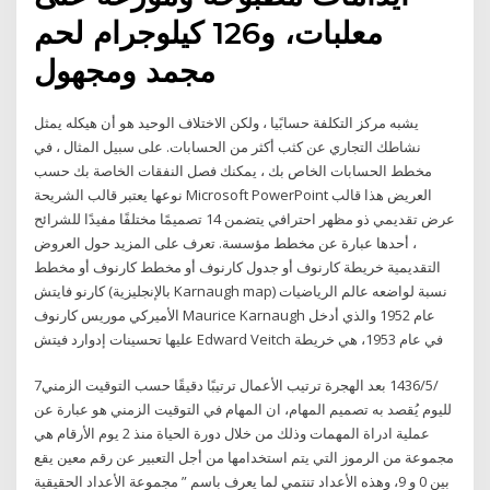
معلبات، و126 كيلوجرام لحم
مجمد ومجهول
يشبه مركز التكلفة حسابًيا ، ولكن الاختلاف الوحيد هو أن هيكله يمثل
نشاطك التجاري عن كثب أكثر من الحسابات. على سبيل المثال ، في
مخطط الحسابات الخاص بك ، يمكنك فصل النفقات الخاصة بك حسب
نوعها يعتبر قالب الشريحة Microsoft PowerPoint العريض هذا قالب
عرض تقديمي ذو مظهر احترافي يتضمن 14 تصميمًا مختلفًا مفيدًا للشرائح
، أحدها عبارة عن مخطط مؤسسة. تعرف على المزيد حول العروض
التقديمية خريطة كارنوف أو جدول كارنوف أو مخطط كارنوف أو مخطط
كارنو فايتش (بالإنجليزية Karnaugh map) نسبة لواضعه عالم الرياضيات
الأميركي موريس كارنوف Maurice Karnaugh عام 1952 والذي أدخل
عليها تحسينات إدوارد فيتش Edward Veitch في عام 1953، هي خريطة
7‏‏/5‏‏/1436 بعد الهجرة ترتيب الأعمال ترتيبًا دقيقًا حسب التوقيت الزمني
لليوم يُقصد به تصميم المهام، ان المهام في التوقيت الزمني هو عبارة عن
عملية ادراة المهمات وذلك من خلال دورة الحياة منذ 2 يوم الأرقام هي
مجموعة من الرموز التي يتم استخدامها من أجل التعبير عن رقم معين يقع
بين 0 و 9، وهذه الأعداد تنتمي لما يعرف باسم ” مجموعة الأعداد الحقيقية