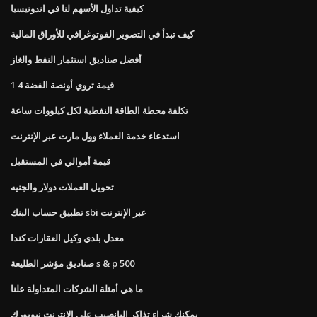
كيفية تداول الأسهم لنا في اندونيسيا
كيف تبدأ في التصوير الفوتوغرافي للأوراق المالية
أفضل صناديق استثمار النفط والغاز
1 4 قيمة تروي أونصة الفضة
تكلفة محطة الطاقة النفطية لكل كيلووات ساعة
استدعاء خدمة العملاء وول مارت عبر الإنترنت
قيمة أموالي في المستقبل
تحويل العملات دولار والجنيه
تطبيق حساب البنك sbi عبر الإنترنت
معدل بلدي وكيل العقارات كندا
صناديق مؤشر الطليعة s & p 500
ما هي أمثلة الشركات المتداولة علنا
يمكنك شراء تذاكر اليانصيب على الانترنت نيويورك