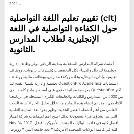
2021…
تقييم تعليم اللغة التواصلية (clt)
حول الكفاءة التواصلية في اللغة
الإنجليزية لطلاب المدارس
الثانوية.
أعلنت شركة المدارس المتقدمة بمدينة الرياض توفر وظائف إدارية
وتعليمية للرجال والنساء بكل التخصصات (مُشرفات تربويات، ووظائف
تعليمية وإدارية للرجال، وقادة ووكلاء مدارس، ووظائف مالية، ووظائف
تعليمية وإدارية للنساء تقدم لك QuestionPro Academics استبيانات
مدرسية مجانية تحتوي على أسئلة ونماذج كاملة. لدى QuestionPro أكثر
من 5000 من المدارس والكليات والجامعات الكبرى المسجلة في برنامجنا
الأكاديمي ، وقد تم إنشاء هذه النماذج من خلال تحليل الخبراء كتابة البحث
العلمي من أهم أنشطة العصر الحديث وظهر بقوة بعد المدينة العلمية
التي تم انشاؤها في (السعودية)لذلك اصبح اهم اهتمامات شركة امتياز
Nov 04, 2017 · أفضل كلية في قائمة الولايات المتحدة الأمريكية أفضل
كلية في قائمة الولايات المتحدة الأمريكية * تجد جامعة البني * روبرت،