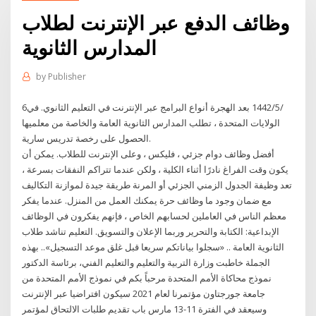
وظائف الدفع عبر الإنترنت لطلاب
المدارس الثانوية
by
Publisher
6‏‏/5‏‏/1442 بعد الهجرة أنواع البرامج عبر الإنترنت في التعليم الثانوي. في
الولايات المتحدة ، تطلب المدارس الثانوية العامة والخاصة من معلميها
الحصول على رخصة تدريس سارية.
أفضل وظائف دوام جزئي ، فليكس ، وعلى الإنترنت للطلاب. يمكن أن
يكون وقت الفراغ نادرًا أثناء الكلية ، ولكن عندما تتراكم النفقات بسرعة ،
تعد وظيفة الجدول الزمني الجزئي أو المرنة طريقة جيدة لموازنة التكاليف
مع ضمان وجود ما وظائف حرة يمكنك العمل من المنزل. عندما يفكر
معظم الناس في العاملين لحسابهم الخاص ، فإنهم يفكرون في الوظائف
الإبداعية: الكتابة والتحرير وربما الإعلان والتسويق. التعليم تناشد طلاب
الثانوية العامة .. «سجلوا بياناتكم سريعا قبل غلق موعد التسجيل».. بهذه
الجملة خاطبت وزارة التربية والتعليم والتعليم الفني، برئاسة الدكتور
نموذج محاكاة الأمم المتحدة مرحباً بكم في نموذج الأمم المتحدة من
جامعة جورجتاون مؤتمرنا لعام 2021 سيكون افتراضيا عبر الإنترنت
وسيعقد في الفترة 11-13 مارس باب تقديم طلبات الالتحاق لمؤتمر