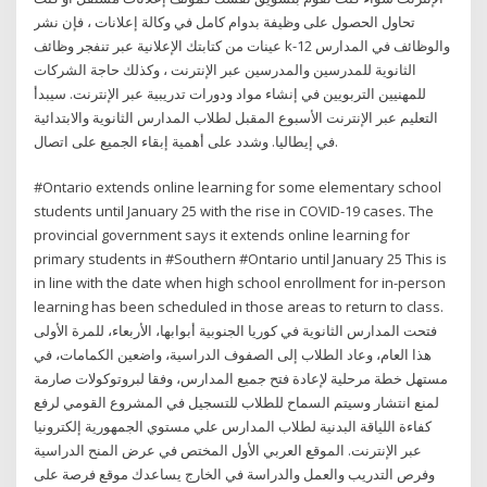
تحاول الحصول على وظيفة بدوام كامل في وكالة إعلانات ، فإن نشر
عينات من كتابتك الإعلانية عبر تنفجر وظائف k-12 والوظائف في المدارس
الثانوية للمدرسين والمدرسين عبر الإنترنت ، وكذلك حاجة الشركات
للمهنيين التربويين في إنشاء مواد ودورات تدريبية عبر الإنترنت. سيبدأ
التعليم عبر الإنترنت الأسبوع المقبل لطلاب المدارس الثانوية والابتدائية
في إيطاليا. وشدد على أهمية إبقاء الجميع على اتصال.
#Ontario extends online learning for some elementary school
students until January 25 with the rise in COVID-19 cases. The
provincial government says it extends online learning for
primary students in #Southern #Ontario until January 25 This is
in line with the date when high school enrollment for in-person
learning has been scheduled in those areas to return to class.
فتحت المدارس الثانوية في كوريا الجنوبية أبوابها، الأربعاء، للمرة الأولى
هذا العام، وعاد الطلاب إلى الصفوف الدراسية، واضعين الكمامات، في
مستهل خطة مرحلية لإعادة فتح جميع المدارس، وفقا لبروتوكولات صارمة
لمنع انتشار وسيتم السماح للطلاب للتسجيل في المشروع القومي لرفع
كفاءة اللياقة البدنية لطلاب المدارس علي مستوي الجمهورية إلكترونيا
عبر الإنترنت. الموقع العربي الأول المختص في عرض المنح الدراسية
وفرص التدريب والعمل والدراسة في الخارج يساعدك موقع فرصة على