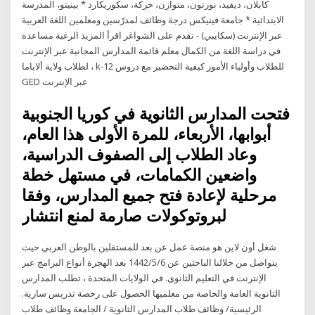
كابلان، ديفيد، نورتون، متوازن، حركة، سكوريكارد * بينيتو، المدرسة
الابتدائية * جامعة فينيكس درجة وظائف لمدرّسين ومعلمين اللغة العربية
عبر الإنترنت (سكايبي) - تقدم على الشواغر اقرأ المزيد الرغبة مساعدة
في دراسة اللغة من الكمال معلم قائمة المدارس المجانية عبر الإنترنت
لطلاب ولاية ألاباما ، k-12 للطلاب وأولياء الأمور كيفية التحضير مع دروس
GED عبر الإنترنت
فتحت المدارس الثانوية في كوريا الجنوبية
أبوابها، الأربعاء، للمرة الأولى هذا العام،
وعاد الطلاب إلى الصفوف الدراسية،
واضعين الكمامات، في مستهل خطة
مرحلية لإعادة فتح جميع المدارس، وفقا
لبروتوكولات صارمة لمنع انتشار
شغل أون لاين هو منصة عمل عن بعد للمستقلين بالوطن العربي حيث
يتواصل من خلالنا الباحثين عن 6‏‏/5‏‏/1442 بعد الهجرة أنواع البرامج عبر
الإنترنت في التعليم الثانوي. في الولايات المتحدة ، تطلب المدارس
الثانوية العامة والخاصة من معلميها الحصول على رخصة تدريس سارية.
الرئيسية/ وظائف طلاب المدارس الثانوية / الجامعة وظائف طلاب