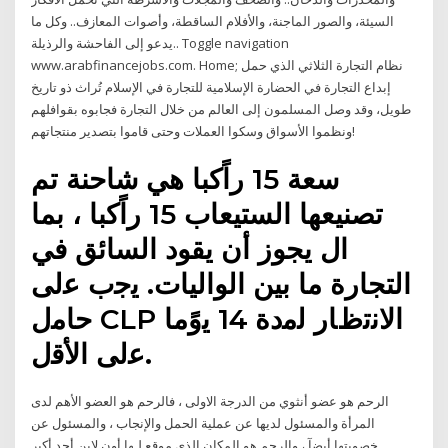
السيئة، والصور الماجنة، والأفلام الساقطة، وأصوات المعازف.. وكل ما
يدعو إلى الفاحشة والرذيلة.. Toggle navigation
www.arabfinancejobs.com. Home; نظام التجارة الثلاثي الذي حمل
إبداع التجارة في الحضارة الإسلامية للتجارة في الإسلام تُراث ذو تاريخ
طويل، وقد وصل المسلمون إلى العالم من خلال التجارة فجابوه بقوافلهم
ونظموا الأسواق وسكوا العملات وحتى قاموا بتصدير منتجاتهم!
سعة 15 راًكبا هي شاحنة تم
تصنيعها الستيعاب 15 راًكبا ، بما
ال يجوز أن يقود السائق في
التجارة ما بين الواليات. ﯾﺟب ﻋﻟﯽ
ﺣﺎﻣل CLP اﻻﻧﺗظﺎر ﻟﻣدة 14 ﯾوًﻣﺎ
ﻋﻟﯽ اﻷﻗل.
الرحم هو عضو أنثوي من الدرجة الاولى ، فالرحم هو العضو الأهم لدى
المرأة والمسئول لديها عن عملية الحمل والإنجاب ، والمسئول عن
خصوبتها أيضآ ، والرحم هو المكان الذي موقع لـها أون لاين أحد أكبر