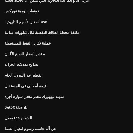
القاعدة التجارية التي يمكن أن تجعلك الغنية pdf تنزيل
توقعات يومية فوركس
أسعار الأسهم التاريخية asx
تكلفة محطة الطاقة النفطية لكل كيلووات ساعة
عملية تكرير النفط المستعملة
مؤشر أسعار السلع الألبان
نصائح معدلات الخزانة
تقطير غاز البترول الخام
قيمة أموالي في المستقبل
مدينة نيويورك مقدر معدل سيارة أجرة
Set50 kbank
معدل tce الشحن
هي آلة حاسبة رسوم امتياز النفط