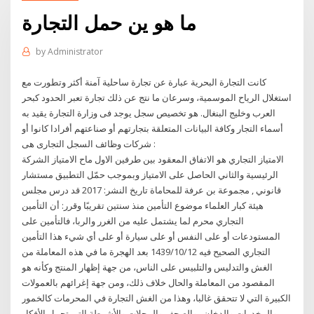
ما هو ين حمل التجارة
by
Administrator
كانت التجارة البحرية عبارة عن تجارة ساحلية آمنة أكثر وتطورت مع
استغلال الرياح الموسمية، وسرعان ما نتج عن ذلك تجارة تعبر الحدود كبحر
العرب وخليج البنغال. هو تخصيص سجل يوجد فى وزارة التجارة يقيد به
أسماء التجار وكافة البيانات المتعلقة بتجارتهم أو صناعتهم أفرادا كانوا أو
شركات وظائف السجل التجارى هى :
الامتياز التجاري هو الاتفاق المعقود بين طرفين الاول ماح الامتياز الشركة
الرئيسية والثاني الحاصل على الامتياز وبموجب حمّل التطبيق مستشار
قانوني , مجموعة بن عرفة للمحاماة تاريخ النشر: 2017 قد درس مجلس
هيئة كبار العلماء موضوع التأمين منذ سنتين تقريبًا وقرر: أن التأمين
التجاري محرم لما يشتمل عليه من الغرر والربا، فالتأمين على
المستودعات أو على النفس أو على سيارة أو على أي شيء هذا التأمين
التجاري الصحيح فيه 12‏‏/10‏‏/1439 بعد الهجرة ما في هذه المعاملة من
الغش والتدليس والتلبيس على الناس، من جهة إظهار المنتج وكأنه هو
المقصود من المعاملة والحال خلاف ذلك، ومن جهة إغرائهم بالعمولات
الكبيرة التي لا تتحقق غالبا، وهذا من الغش التجارة في المحرمات كالخمور
والمخدرات والدخان.. والصحف والمجلات والأشرطة التي تحمل الأفكار