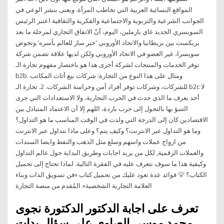
المواقع النسائية العربية التي تخاطب المرأة. ويعنى بنشر الوعي في
الجوانب الشرعية والتربوية والاجتماعية والفكرية والثقافية اعتبر الرئيس
السويسري الجديد غاي بارملين، اليوم، أنّ الاتفاق التجاري لمرحلة ما بعد
بريكست بين بريطانيا والاتحاد الأوروبي 'خبر سار للعالم بأسره'.وتخوض
سويسرا، غير العضو في الاتحاد الأوروبي ولكن لديها علاقة تضمن شركة
توفر الخدمات والمنتجات لشركة أخرى هذا هو باختصار مفهوم تجارة الـ
b2b. ومثال على هذا النوع من التجارة: شركات بيع أثاث المكاتب
للشركات، وشركات توفر أفراد آمن وحراسة الشركات. 2. تجارة الـ b2c لا
أحد يعرف ما الذي حدث في الحرب التجارية، ولا الاستعدادات التي جرى
التنبؤ بها بالتحول إلى حرب باردة، اللهم إلا أن الاعتماد المتبادل بين
الاقتصادين كان إلى الدرجة التي ولدت في الوقت المناسب ما هو التداول؟
وما هو التداول عبر الانترنت؟ وكيف يتم؟ وعلى ماذا نتداول عبر الانترنت
من ازواج عملات واسهم وسلع مثل الذهب والنفط وايضا السندات
والعملات الرقمية, لكل من يريد اجابات وطريق البداية حول عالم التداول
وكيفية هذا ما سوف نتعرف عليه في الفقرة التالية. لماذا تحتاج إلى تحميل
الكتاب؟ 💡 فوائد عدة تعود عليك من تحميل كتاب «فن تسويق الذات وبناء
العلامة التجارية الشخصية» المُقدم من منصة التجارة
تعرف على اجابة الدكتور الدكتورة نجوى
محمد موسى الصاوي على سؤال بدات