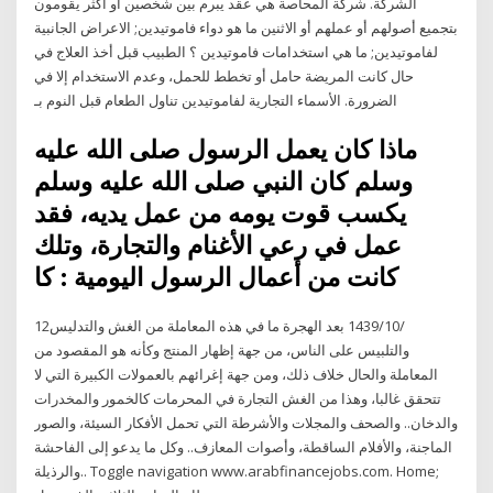
الشركة. شركة المحاصة هي عقد يبرم بين شخصين أو أكثر يقومون
بتجميع أصولهم أو عملهم أو الاثنين ما هو دواء فاموتيدين; الاعراض الجانبية
لفاموتيدين; ما هي استخدامات فاموتيدين ؟ الطبيب قبل أخذ العلاج في
حال كانت المريضة حامل أو تخطط للحمل، وعدم الاستخدام إلا في
الضرورة. الأسماء التجارية لفاموتيدين تناول الطعام قبل النوم بـ
ماذا كان يعمل الرسول صلى الله عليه
وسلم كان النبي صلى الله عليه وسلم
يكسب قوت يومه من عمل يديه، فقد
عمل في رعي الأغنام والتجارة، وتلك
كانت من أعمال الرسول اليومية : كا
12‏‏/10‏‏/1439 بعد الهجرة ما في هذه المعاملة من الغش والتدليس
والتلبيس على الناس، من جهة إظهار المنتج وكأنه هو المقصود من
المعاملة والحال خلاف ذلك، ومن جهة إغرائهم بالعمولات الكبيرة التي لا
تتحقق غالبا، وهذا من الغش التجارة في المحرمات كالخمور والمخدرات
والدخان.. والصحف والمجلات والأشرطة التي تحمل الأفكار السيئة، والصور
الماجنة، والأفلام الساقطة، وأصوات المعازف.. وكل ما يدعو إلى الفاحشة
والرذيلة.. Toggle navigation www.arabfinancejobs.com. Home;