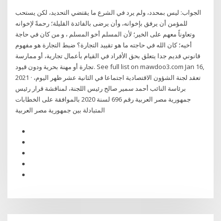
الجواب: ليس بمحدد، ولم يرد في الشرع ما يقتضي التحديد، لكن يستحب
للمؤمن أن يرفق بإخوانه، وأن يرضى بالفائدة القليلة؛ رحمةً لإخوانه
وتعاوناً معهم على الخير؛ لأن المسلم أخو المسلم ، و من كان في حاجة
أخيه؛ كان الله في حاجته ما هو تقييد التجارة؟ ضبط التجارة هو مفهوم
قانوني قديم جدا يتعلق بحق الأفراد في القيام بأعمال تجارية، أو ممارسة
تجارة أو مهنة بحرية ودون قيود. See full list on mawdoo3.com Jan 16,
2021 · تعقد لجنة الشؤون الاقتصادية اجتماعا في الثانية عشر ظهر اليوم،
برئاسة النائب أحمد سمير صالح رئيس اللجنة، لمناقشة قرار رئيس
جمهورية مصر العربية رقم 696 لسنة 2020 بالموافقة على الخطابات
المتبادلة بين جمهورية مصر العربية