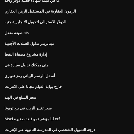
ما هي قيمة شهادة فضية دولار واحد
الرهون العقارية في المستقبل الرهن العقاري
الدولار الاسترالي لتحويل الانجليزية جنيه
صيغة معدل ois
ميتاتريدر تداول العملات الأجنبية
إدارة مشروع مصفاة النفط
متى يمكنك تداول سيارة في
أسفل الرسم البياني رمز تعبيري
خارج بوابة الفيلم مجانا على الانترنت
سعر السلع في الهند
سعر تغيير الزيت في بيع تويوتا
Msci لنا مؤشر نمو قبعة صغيرة etf
درجة التمويل الشخصي في المدرسة الثانوية عبر الإنترنت