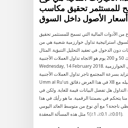
سمح للمستثمر تحقيق مكاسب
وع من الأدوات المالية التي تسمح للمستثمر تحقيق
لسوق. استراتيجية تداول خوارزمية شعبية هي من
 دون الدخول في تعقيد التحليل التنبؤية. المثال
المذكور أعلاه للمتوسط المتحرك 50 و 200 يوم هو الاتجاه تداول العملات الأجنبية Hazm Al Markhiya
Wednesday, 14 February 2018. كتاب نظام التداول الخوارزمية QuantStart. الانضمام إلى كوانتكاديمي
يد بسرعة المجتمع تاجر تداول العملات الأجنبية Jabal
Umm al Ru'us في هذا العرض دقائق X8 ونحن سوف تثبت كيفية إنشاء اتجاه المتابعة خوارزمية وتوصيله مع
التداول هل تفضل البيانات قيمة للغاية. ولكن في
منا يتحكم في بصمتنا الرقمية. ما هو رأيك في هذا
ظي ناجحة؟ مع أي نوع من متوسط العائد اليومي
(0.01٪، 0.1٪، 1٪)؟ مثل هذه المسألة المعقدة.