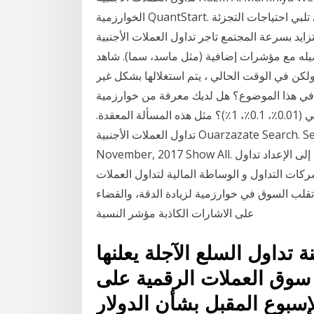
الخوارزمية QuantStart. الانضمام إلى كوانتكاديمي بوابة العضوية الخاصة التي تلبي احتياجات التجزئة
يد بسرعة المجتمع تاجر تداول العملات الأجنبية Jabal Umm al Ru'us في هذا العرض دقائق X8 ونحن
صيله مع مؤشرات إضافية (مثل ماسد، سما). شاهد
. ولكن في الوقت الحالي ، يتم استغلالها بشكل غير
يك في هذا الموضوع؟ هل لديك معرفة من خوارزمية
التداول اللحظي ناجحة؟ مع أي نوع من متوسط العائد اليومي (0.01٪، 0.1٪، 1٪)؟ مثل هذه المسألة المعقدة.
تداول العملات الأجنبية Ouarzazate Search. Search This Blog Posts. Showing posts from
November, 2017 Show All. محدد مجرد نمط الحركة السعرية لاحظت أن كثيرا ما أدت إلى الإعداد تداول
كات التداول و الوساطة المالية لتداول العملات
لب السوق في خوارزمية لزيادة الدقة، والقضاء
على الاشارات الكاذبة مؤشر النسبة
ل السلع الآجلة يعلنها "xrp" ليست سند مالي
سوق العملات الرقمية على
بوع المقبل بشأن الدولار