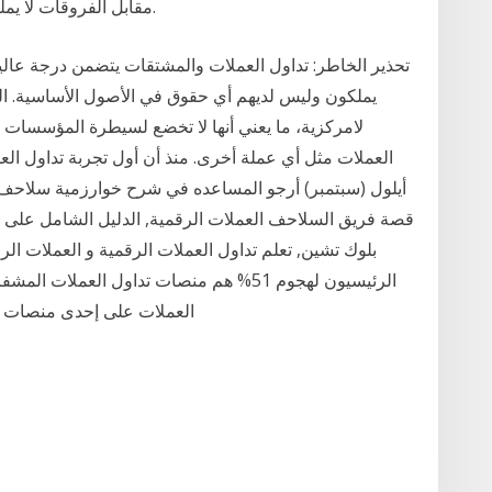
مقابل الفروقات لا يملكون وليس لديهم أي حقوق في الأصول الأساسية.
تحذير الخاطر: تداول العملات والمشتقات يتضمن درجة عالية
يملكون وليس لديهم أي حقوق في الأصول الأساسية. ال
لامركزية، ما يعني أنها لا تخضع لسيطرة المؤسسات ال
أيلول (سبتمبر) أرجو المساعده في شرح خوارزمية سلاحف ا
قصة فريق السلاحف العملات الرقمية, الدليل الشامل على ان
بلوك تشين, تعلم تداول العملات الرقمية و العملات الر
الرئيسيون لهجوم 51% هم منصات تداول العملا
العملات على إحدى منصات ال