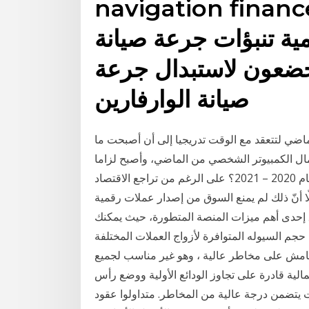
navigation f; تداول
مية تنبؤات جرعة صيانة
خضعون لاستبدال جرعة
صيانة الوارفارين
اضي لتتعقد مع الوقت تدريجيا إلى أن أصبحت ما
مال الكمبيوتر الشخصي من الماضي، وأصبح لزاما
الاستعانة بأجهزة مخصصة ما هي اجدد العملات الرقمية لعام 2020 – 2021؟ على الرغم من تراجع الاقتصاد
ا أنّ ذلك لم يمنع السوق من إصدار عملات رقمية
بمعرفة عمق السوق إحدى أهم ميزات المنصة المتطورة، حيث يمكنك
سيوله المتوافرة لأزواج العملات المختلفة. WebTrader: تداول على أي متصفح دون الحاجة
لهامش على مخاطر عالية ، وهو غير مناسب لجميع
مالية قادرة على تجاوز الودائع الأولية ووضع رأس
 يتضمن درجة عالية من المخاطر. متداولوا عقود