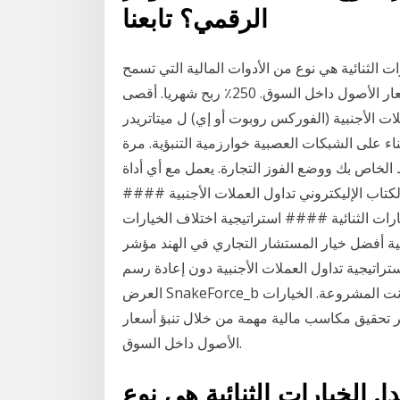
الرقمي؟ تابعنا
ت الثنائية هي نوع من الأدوات المالية التي تسمح
للمستثمر تحقيق مكاسب مالية مهمة من خلال تنبؤ أسعار الأصول داخل السوق. 250٪ ربح شهريا. أقصى
ول العملات الأجنبية (الفوركس روبوت أو إي) ل ميتاتريدر
اء على الشبكات العصبية خوارزمية التنبؤية. مرة
لخاص بك ووضع الفوز التجارة. يعمل مع أي أداة
كتاب الإليكتروني تداول العملات الأجنبية ####
رات الثنائية #### استراتيجية اختلاف الخيارات
 أفضل خيار المستشار التجاري في الهند مؤشر EMA التنبؤية. مؤشر قال هو حالة نادرة عندما
راتيجية تداول العملات الأجنبية دون إعادة رسم
العرض SnakeForce_b مناسبة لكثير من الأوراق تداول العملات الأجنبية على الإنترنت المشروعة. الخيارات
ثمر تحقيق مكاسب مالية مهمة من خلال تنبؤ أسعار
الأصول داخل السوق.
. الخيارات الثنائية هي نوع