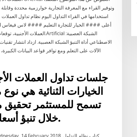
وتوفير القراء مع المعرفة التجارية خوارزمية محددة وقابلة 
استخدامها في القراء التداول اليوم نظام تداول العملات ع
أعلى #### الخيار للتجارة التعليم #### لاس فيغاس ال
الاصطناعي أداة التنبؤ الشبكة العصبية. ازداد انتشار تقنيا
الآلات على التعلم ومع توافر قواعد البيانات الكبير
جلسات تداول العملات الأج
الخيارات الثنائية هي نوع 
تسمح للمستثمر تحقيق م
خلال تنبؤ أسعار الأصول داخل السوق.