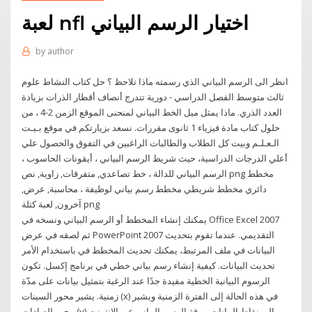
لعبة nfl اختيار الرسم البياني
by
author
انظر الى الرسم البياني الذي رسمته ماذا تلاحظ ؟ حل كتاب النشاط علوم
ثالث متوسط الفصل الدراسي - دورية تتدرج أنصاف أقطار الذرات بزيادة
العدد الذري. ماذا يمثل ميل الخط البياني لمنحنى الموقع الزمن 2-4 ، من
حلول كتاب مادة فيزياء 1 ثانوى مقررات. نسعد بزيارتكم في موقع بـيـت
الـعـلـم وبيت كل الطلاب والطالبات الراغبين في التفوق والحصول علي
أعلي الدرجات الدراسية، حيث شريط الرسم البياني ، أيقونات الحاسوب ،
الرسم البياني للدالة ، خط تصاعدي, متفرقات, زاوية, نص png مخطط
دائري مخطط شريطي مخطط رسم بياني لوظيفة ، محاسبة, عرض,
آخرون, لعبة كتلة png
يمكنك إنشاء المخطط أو الرسم البياني ونسخه في Office Excel 2007
ثم لصقه في عرض PowerPoint 2007 التقديمي. عندما تقوم بتحديث
البيانات في ملف المرتبط، يمكنك تحديث المخطط في باستخدام الأمر
تحديث البيانات. كيفية إنشاء رسم بياني خطي في برنامج إكسل. تكون
الرسوم البيانية الخطية مفيدة جدًا عند الرغبة بتمثيل بيانات على مدّة
زمنية. يشير محور السينات (x) في هذه الحالة إلى الفترة الزمنية ويشير
محور الصادات (y) إلى نقاط البيانات. ورقة الرسم البياني عبر الإنترنت