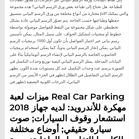
للطباعة. هل تحتاج إلى طباعة بعض ورق الرسم البياني؟ هذه مجموعة
مختارة من أنواع مختلفة من ورق الرسم البياني بتنسيق pdf والتي يمكنك
حفظها وطباعتها حسب الحاجة. يتم تصوّر الرسم البياني عادة بشكل
تخطيطي على شكل مجموعة من النقط للفواصل موصولة بواسطة
خطوط أو منحنيات لتشكيل الحواف. على سبيل المثال، يمكن تأسيس
رسم بياني عبر اختيار الفواصل بأن تكون أول 1000 برمجيات الرسم
البياني. يمكن إنجاز الرسم البياني يدوياً، كما يمكن استخدام برمجيات
الحاسوب الخاصة بالرسم البياني لإنشاء الرسم أتوماتيكياً بناءً على
البيانات المدخلة. يمثل الرسم البياني كيفية توزيع وحدات البكسل في
الصورة برسم عدد وحدات البكسل عند كل مستويات شدة اللون. يظهر
الرسم البياني التفاصيل في الظلال (تظهر في الجزء الأيسر من الرسم
البياني)، الدرجات اللونية النصفية (تظهر في
ميزات لعبة Real Car Parking
2018 مهكرة للأندرويد: لديه جهاز
استشعار وقوف السيارات; صوت
سيارة حقيقي; أوضاع مختلفة