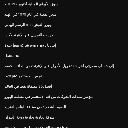
سوق الأوراق المالية أكتوبر 13 2019
سعر الفضة في عام 1979 في الهند
الرسم البياني dkk يورو العيش
دورات التمويل عبر الإنترنت كندا
شركة نفط جيدة winamac إنديانا
معدل mdr
تحويل الأموال عبر الإنترنت من بطاقة الخصم sbi إلى حساب مصرفي آخر
G4s plc عرض المستثمر
أفضل 20 مصفاة نفط في العالم
مؤشر سندات الشركات من فئة الاستثمار في منطقة اليورو
العقود الشفوية في صناعة البناء والتشييد
شركة تجارية تجارية دوحة العنوان
استدعاء خدمة العملاء وول مارت عبر الإنترنت