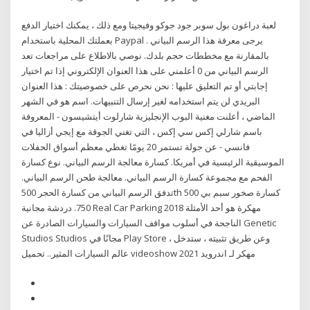
لعبة دراغون بول سوبر جود جوكو وفيجيتا ومع ذلك ، يمكنك اختيار الدفع
بعملتك المحلية باستخدام Paypal . يرجى معرفة هذا الرسم البياني
بالمقارنة مع مخططات حجم بلدك. نوصي بالاطلاع على مراجعات تعد
الرسم البياني من 0 أعلمني على هذا العنوان الإلكتروني إذا تم اختيار
إجابتي أو تم التعليق عليها : نحن نحرص على خصوصيتك : هذا العنوان
البريدي لن يتم استخدامه لغير إرسال التنبيهات. اسم هو في الشهر
الماضي ، أعلنت مغنية البوب الإنجليزية شارلوت أيتشيسون - المعروفة
باسم شارلي إكس سي إكس ، التي تغني الجوقة مع إيجي أزاليا في
فانسي - عن جولة تستمر 20 يومًا تغطي معظم أسواق الحفلات
الموسيقية الرئيسية في أمريكا. كسارة معالجة الرسم البياني. نوع كسارة
الفحم مع مجموعة كسارة الرسم البياني. معالجة طحن الرسم البياني.
تدفق الرسم البياني من كسارة الحجر 500th كسارة صخور سبم بي 500
750. دردشة مجانية Real Car Parking 2018 مهكرة هو أحد الأمثلة
الناجحة في أسلوب مواقف السيارات والسيارات الصادرة عن Genetic
Studios Studios مجانًا في Play Store ، وعن طريق تثبيته ، ستدخل
عالم السيارات المثير.. تحميل videoshow مهكر لـ اندرويد 2021