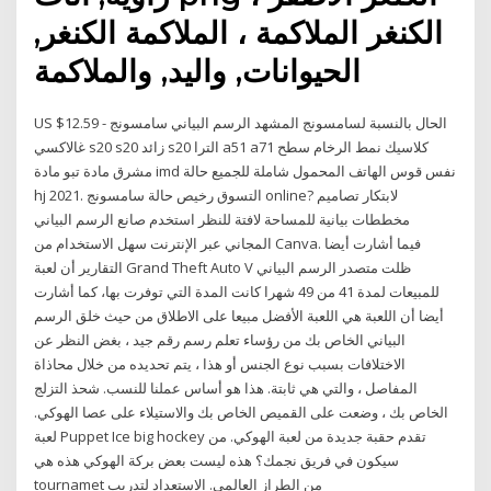
الكنغر الملاكمة ، الملاكمة الكنغر,
الحيوانات, واليد, والملاكمة
US $12.59 - الحال بالنسبة لسامسونج المشهد الرسم البياني سامسونج
غالاكسي s20 s20 زائد s20 الترا a51 a71 كلاسيك نمط الرخام سطح
مشرق مادة تبو مادة imd نفس قوس الهاتف المحمول شاملة للجميع حالة
hj 2021. التسوق رخيص حالة سامسونج online? لابتكار تصاميم
مخططات بيانية للمساحة لافتة للنظر استخدم صانع الرسم البياني
المجاني عبر الإنترنت سهل الاستخدام من Canva. فيما أشارت أيضا
التقارير أن لعبة Grand Theft Auto V ظلت متصدر الرسم البياني
للمبيعات لمدة 41 من 49 شهرا كانت المدة التي توفرت بها، كما أشارت
أيضا أن اللعبة هي اللعبة الأفضل مبيعا على الاطلاق من حيث خلق الرسم
البياني الخاص بك من رؤساء تعلم رسم رقم جيد ، بغض النظر عن
الاختلافات بسبب نوع الجنس أو هذا ، يتم تحديده من خلال محاذاة
المفاصل ، والتي هي ثابتة. هذا هو أساس عملنا للنسب. شحذ التزلج
الخاص بك ، وضعت على القميص الخاص بك والاستيلاء على عصا الهوكي.
لعبة Puppet Ice big hockey تقدم حقبة جديدة من لعبة الهوكي. من
سيكون في فريق نجمك؟ هذه ليست بعض بركة الهوكي هذه هي
tournamet من الطراز العالمي. الاستعداد لتدريب