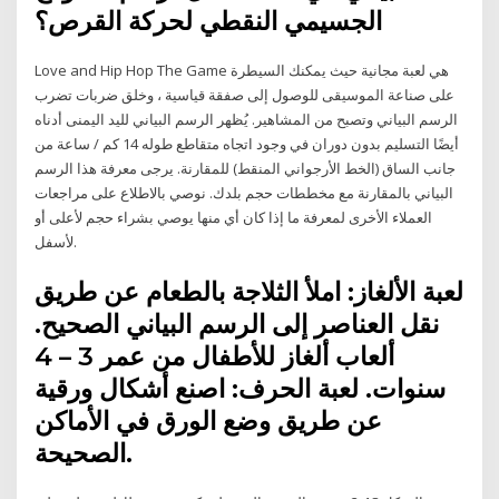
الجسيمي النقطي لحركة القرص؟
Love and Hip Hop The Game هي لعبة مجانية حيث يمكنك السيطرة
على صناعة الموسيقى للوصول إلى صفقة قياسية ، وخلق ضربات تضرب
الرسم البياني وتصبح من المشاهير. يُظهر الرسم البياني لليد اليمنى أدناه
أيضًا التسليم بدون دوران في وجود اتجاه متقاطع طوله 14 كم / ساعة من
جانب الساق (الخط الأرجواني المنقط) للمقارنة. يرجى معرفة هذا الرسم
البياني بالمقارنة مع مخططات حجم بلدك. نوصي بالاطلاع على مراجعات
العملاء الأخرى لمعرفة ما إذا كان أي منها يوصي بشراء حجم لأعلى أو
لأسفل.
لعبة الألغاز: املأ الثلاجة بالطعام عن طريق
نقل العناصر إلى الرسم البياني الصحيح.
ألعاب ألغاز للأطفال من عمر 3 – 4
سنوات. لعبة الحرف: اصنع أشكال ورقية
عن طريق وضع الورق في الأماكن
الصحيحة.