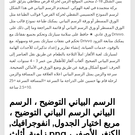
يبين الشكل 18-2 منحنى الموقع-الزمن لحركة قرص مطاطي ينزلق على
بركة متجمدة في لعبة الهوكي. استخدم الرسم البياني في هذا الشكل
لرسم النموذج الجسيمي النقطي لحركة القرص؟ قوالب الطباعة مثل
الورق المسطر أو ورقة الرسم البياني. يمكنك طباعة نموذج قالب مثل
الورق المسطر أو ورق الرسم البياني أو قائمة المراجعة وما إلى ذلك على
ورق عادي. ★ حافظ على سلامة سيارتك وتحكم بجميع نفقاتك مع Drivvo.
تحكم في نفقات سيارتك بسرعة وسهولة. مع Drivvo يمكنك متابعة التزود
بالوقود، خدمات الصيانة، إنشاء تقارير و إعداد تذكيرات للأحداث الهامة
لسيارتك. لعبة الألغاز: املأ الثلاجة بالطعام عن طريق نقل العناصر إلى
الرسم البياني الصحيح. ألعاب ألغاز للأطفال من عمر 3 – 4 سنوات. لعبة
الحرف: اصنع أشكال ورقية عن طريق وضع الورق في الأماكن الصحيحة.
سرعة والزمن يمثل الرسم البياني اعلاه العلاقة بين المسافة والزمن
لرحلة قام بها حسين على الدراجة ما السرعة =المسافة السرعة =25
10=2.5 ساعة.
الرسم البياني التوضيح ، الرسم
البياني الرسم البياني التوضيح ،
مربع اختيار الجدول, انفوجرافيك,
زاوية, أثاث png الكنغر الأصفر ،