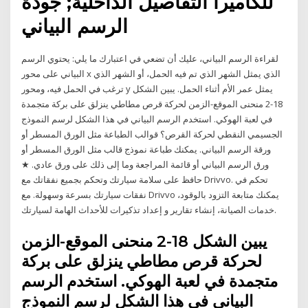
للكاميرا التفاصيل الداخلية; جودة
الرسم البياني
لقراءة الرسم البياني، عليك أن تضعي في اعتبارك ما يلي: يحتوي الرسم
البياني على محور x الذي يمثل الشهر الذي تم فيه الحمل، أو الشهر الذي
ترغب في الحمل فيه، ومحور y يمثل عمر الأم أثناء الحمل. يبين الشكل
18-2 منحنى الموقع-الزمن لحركة قرص مطاطي ينزلق على بركة متجمدة
في لعبة الهوكي. استخدم الرسم البياني في هذا الشكل لرسم النموذج
الجسيمي النقطي لحركة القرص؟ قوالب الطباعة مثل الورق المسطر أو
ورقة الرسم البياني. يمكنك طباعة نموذج قالب مثل الورق المسطر أو
ورق الرسم البياني أو قائمة المراجعة وما إلى ذلك على ورق عادي. ★
حافظ على سلامة سيارتك وتحكم بجميع نفقاتك مع Drivvo. تحكم في
نفقات سيارتك بسرعة وسهولة. مع Drivvo يمكنك متابعة التزود بالوقود،
خدمات الصيانة، إنشاء تقارير و إعداد تذكيرات للأحداث الهامة لسيارتك.
يبين الشكل 18-2 منحنى الموقع-الزمن
لحركة قرص مطاطي ينزلق على بركة
متجمدة في لعبة الهوكي. استخدم الرسم
البياني في هذا الشكل لرسم النموذج