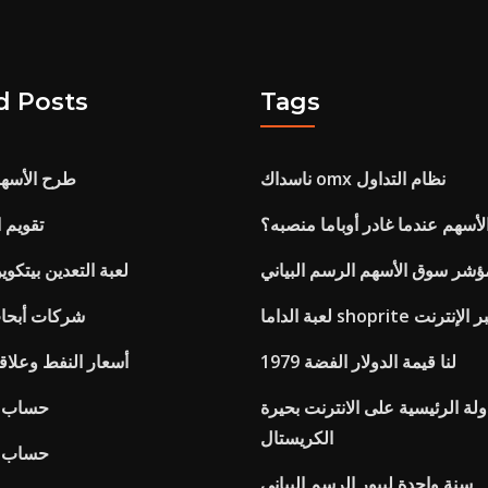
d Posts
Tags
ناسداك omx نظام التداول
طرح الأسه
لأسهم عندما غادر أوباما منصبه؟
Bt تقوي
ؤشر سوق الأسهم الرسم البياني
لعبة التعدين بيتكوي
 التسوق عبر الإنترنت
شركات أبحاث
لنا قيمة الدولار الفضة 1979
أسعار النفط وعلاق
ولة الرئيسية على الانترنت بحيرة
حساب ل
الكريستال
حساب ل
سنة واحدة ليبور الرسم البياني