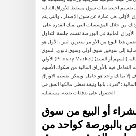
 ﺗﻘﺴﻴﻢ ﺍﺧﺘﺼﺎﺻﺎﺕ ﺳﻮﻕ ﻣﺴﻘﻂ ﻟﻸﻭﺭﺍﻕ ﺍﳌﺎﻟﻴﺔ
ﻟﻬﻴﺌﺔ . 3 أيلول (سبتمبر) 2018 أولاً السوق الأوّلي. هي عبارة عن سوق الإصدار ، والتي يتم
، وذلك من خلال المؤسسات التي تملك القدرة على
 (44) من تعليمات تداول الأوراق المالية في البورصة تقسم جلسة التداول
ضمن هذا النوع من الأوامر سعرين اثنين، الأول هو
لمالية إلى سوقين سوق أولي وسوق ثانوي. السوق
الأولي (Primary Market) أو سوق الإصدار: هو السوق الذي يكون فيه البائع للورقة المالية (السهم أو السند)
 المالية حيث يتم التعامل فيه بالأوراق المالية من صكوك الأسهم
رف إلا بمالك واحد هو حامل ويمكن تقسيم الاوراق
لمالية : "تعرف بانها وثيقة تعطي مالكها الحق فى
الحصول على تدفقات نقدية. مستقبلية"
لشراء أو البيع من سوق
نختص بالبورصة كواحد من