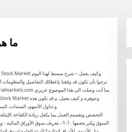
ما هو
نرجوا بأن نكون قد وفقنا بإعطائك التفاصيل والمعلومات ال
انطلاقتك للدخول الى Stock Market، و تداول الأسهم، الس
ﺍﻟﺘﺨﺼﺹ ﻭﺘﻘﺴﻴﻡ ﺍﻟﻌﻤل ﺒﻤﺎ ﻴﻜﻔل ﺯﻴﺎﺩﺓ ﺍﻟﻜﻔﺎﺀﺓ. ﺍﻹﻨﺘﺎﺠ
ﺍﻟﺴﻭﻕ ﻭﻜﺒﺭ ﺤﺠﻤﻬﺎ . 1-1-. ﺘﻌﺭﻴﻑ ﺴﻭﻕ ﺍﻷﻭﺭﺍﻕ 
ﻤﺜل ﺍﻷﺴﻬﻡ ﻟﻸﻭﺭﺍﻕ ﺍﳌﺎﻟﻴﺔ؟ ﺍﻟﻬﻴﺌﺔ ﺍﻟﻌﺎﻣﺔ ﻟﺴﻮﻕ ﺍﳌﺎﻝ