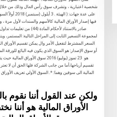
ﺷﺨﺼﻴﺔ ﺍﻋﺘﺒﺎﺭﻳﺔ ، ﻭﺗﺸﺮﻑ ﺳﻮﻕ ﺭﺃﺱ ﺍﳌﺎﻝ ﻭﺫﻟﻚ ﻣﻦ ﺧﻼﻝ
ﻋﻠﻰ ﻋﺪﺓ ﺟﻬﺎﺕ: ( ﺍ
فيها إصدار الأوراق المالية كالأسهم والسندات لأول مرة 
صادر بالاستناد لأحكام المادة
لمجموعة التسعير الثابت إلى المراحل التالية: المستمر، ويت
السعر المشترط لتفعيل الأمر وال يمكن تقسيم الأوراق ا
هو 23 تموز (يوليو) 2016 سوق الأوراق
تقسيم أرباحها،أما من جانب الشركة فلها الحق أن لا تعت
المالية الى سوقين وهما: *. السوق الأولي تعريف الأوراق ا
ولكن عند القول أننا نقوم با
الأوراق المالية هو أننا 