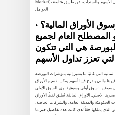
Market)، هو السوق الذي يُنظّم عمليّات شراء وبيع الأوراق الماليّة، مثل الأسهم والسندات، عن طريق مُتابعة
العوامل
وق الأوراق المالية؟ •
و المصطلح العام لجميع
لبورصة هي التي تتكون
مالية التي غالبًا ما يشير إليه بمؤشرات البورصة
سية مثل داو جونز الصناعي أو ستاندرد آند بوزر500 وغيرها والتي يندرج فيها أسهم يمكن تقسيم الأوراق
ن : سوق أولي وسوق ثانوي. السوق الأولي (Primary Market) أو سوق الإصدار: هو السوق
درها الأصلي. الأوراق الماليّة. يُطلق لفظُ الأوراق
ات الحكوميّة والمدنيّة العامة، والشركات الخاصة،
لذي يملكها حقاً لدى كانت هذه تفاصيل خبر ما