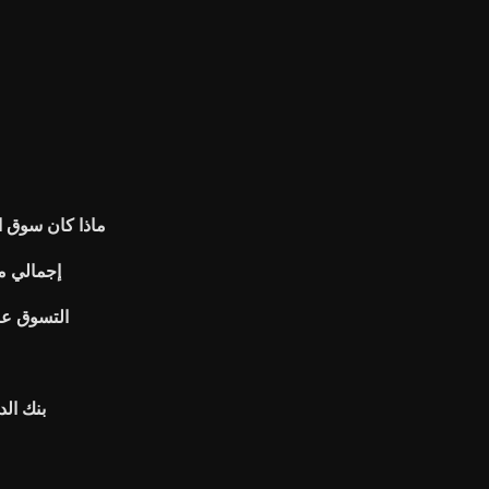
ماذا كان سوق ا
إجمالي م
لعبة الداما shoprite
بنك الد