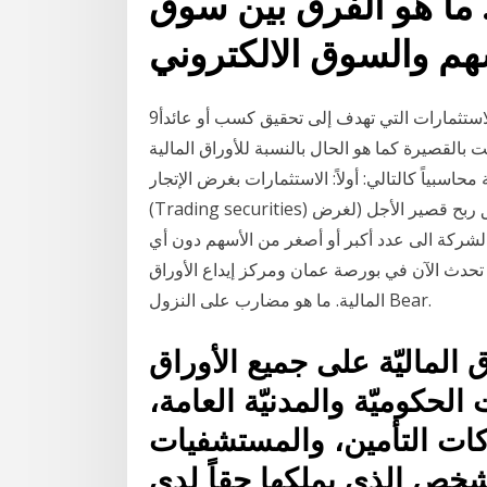
. ما هو الفرق بين سوق
9‏‏/4‏‏/1433 بعد الهجرة وتعتبر هذه الأوراق المالية من الاستثمارات التي تهدف إلى تحقيق كسب أو عائدأ
بالقصيرة كما هو الحال بالنسبة للأوراق المالية
حاسبياً كالتالي: أولاً: الاستثمارات بغرض الإتجار
(Trading securities) ھي استثمارات في أوراق مالیة بغرض بیعھا؛ لتحقيق ربح قصیر الأجل (لغرض
 الشركة الى عدد أكبر أو أصغر من الأسهم دون أي
حدث الآن في بورصة عمان ومركز إيداع الأوراق
المالية. ما هو مضارب على النزول Bear.
اق الماليّة على جميع الأوراق
الحكوميّة والمدنيّة العامة،
ات التأمين، والمستشفيات
شخص الذي يملكها حقاً لدى