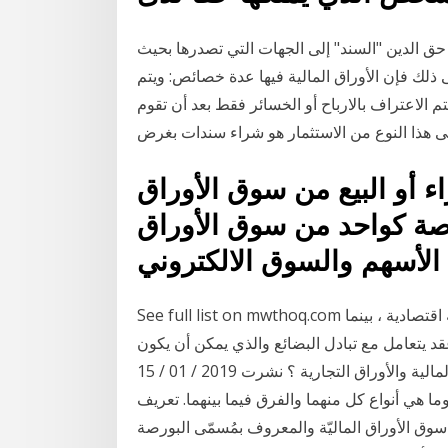
حق الدين "السند" إلى الجهات التي تصدرها بحيث
لك فإن الأوراق المالية فيها عدة خصائص: ويتم
تم الاعتراف بالارباح أو الخسائر فقط بعد أن تقوم
لى هذا النوع من الاستثمار هو شراء سندات بغرض
اء أو البيع من سوق الأوراق
ورصة كواحد من سوق الأوراق
See full list on mwthoq.com الأصل هو عنصر في ميزانية عمومية يمثل ملكية أو منفعة اقتصادية ، بينما
قد يتعامل مع تبادل البضائع والذي يمكن أن يكون
قابلاً للتداول. ما هو الفرق بين الأوراق المالية والأوراق التجارية ؟ نشرت 2019 / 01 / 15 | By Ali Hamoudi
ما هي أنواع كل منهما والفرق فيما بينهما. تعريف
وراق الماليّة والمعروف بمُسمّى البورصة (بالإنجليزيّة: Stock