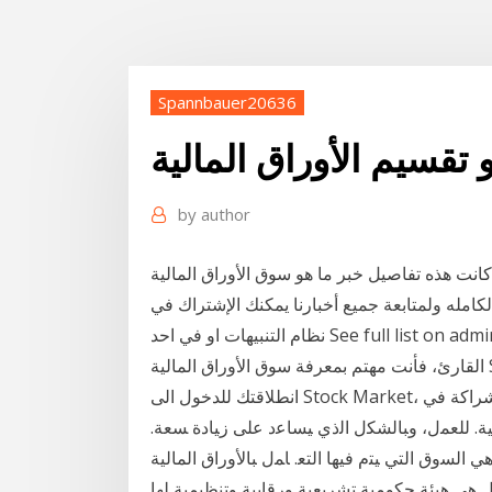
Spannbauer20636
 تقسيم الأوراق المالية
by
author
كانت هذه تفاصيل خبر ما هو سوق الأوراق المالية Stock Market وكيف يعمل – شرح مبسط لهذا اليوم
كامله ولمتابعة جميع أخبارنا يمكنك الإشتراك في
نظام التنبيهات او في احد See full list on admiralmarkets.com بما أنت وصلت الى هذا الموضوع عزيزي
القارئ، فأنت مهتم بمعرفة سوق الأوراق المالية Stock Market وجوهره و كيف يعمل، و قد تكون هذه
ندات، المشراكة في
ﻴﺔ. ﻟﻠﻌﻤل، ﻭﺒﺎﻟﺸﻜل ﺍﻟﺫﻱ ﻴﺴﺎﻋﺩ ﻋﻠﻰ ﺯﻴﺎﺩﺓ ﺴﻌﺔ.
ﺍﻟﻤﺎﻟﻴﺔ. : ﻭﻫﻲ ﺍﻟﺴﻭﻕ ﺍﻟﺘﻲ ﻴﺘﻡ ﻓﻴﻬﺎ ﺍﻟﺘﻌ. ﺎﻤل ﺒﺎﻷﻭﺭﺍﻕ ﺍﻟﻤﺎﻟﻴﺔ
 ﻫﻲ ﻫﻴﺌﺔ ﺣﻜﻮﻣﻴﺔ ﺗﺸﺮﻳﻌﻴﺔ ﻭﺭﻗﺎﺑﻴﺔ ﻭﺗﻨﻈﻴﻤﻴﺔ ﻟﻬﺎ