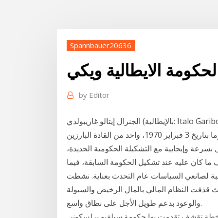
Spannbauer20636
حكومة الايطالية ويكي
by
Editor
الجنرال إيتالو غاريبولدي (بالإيطالية: Italo Gariboldi) قائد عسكري وسياسي إيطالي، وُلد في لودي بمملكة
إيطاليا في 20 إبريل 1879 وتوفي في العاصمة الإيطالية روما بتاريخ 3 فبراير 1970، واحد من القادة البارزين
بسرعة وإيجابية مع التشكيلة الحكومية الجديدة،
ف ما كان عليه عند تشكيل الحكومة السابقة، فيما
رة يأمل المستثمرون أن يكون 2021 بالنسبة لصانعي السياسات عام التحدث بعناية. نشطت
لمركزية والحكومات لإنقاذ الأسواق في 2020، حيث قذفت النظام المالي بالمال الرخيص والسيولة
والوعود بدعم طويل الأجل على نطاق واسع.
خطة تقشف تقدمت بها حكومة سيلفيو برلسكوني