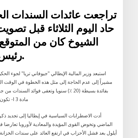
تراجعت عائدات السندات الح
حاد اليوم الثلاثاء قبل تص
الشيوخ كان من المتوقع 
رئيس الوزراء جوزيبي كونتي.
استبعد وزير المالية الإيطالي "جيوفاني تريا" لجوء ال
مشيراً إلى عدم الحاجة إلى مثل هذه الخطوة في الوقت ا
بفائدة بسيطة (20 ٪) سنويا وتعفى فوائد الس
مادة 3 ا- تكون مدة السندات (خمس سنوات) تبدا في 2/5/1996
أدت الاضطرابات السياسية في إيطاليا إلى تجديد ذك
الماضي وتخوض القوى المؤيدة والمعادية لأوروبا تعارضا ف
أيلول بعد فشل الأحزاب في ارتفع العائد على سندات الخزانة ا