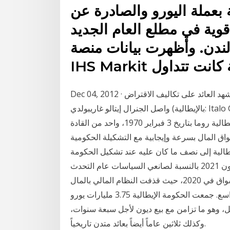
بعملة اليورو والصادرة عن
 قوية في مطلع العام الجديد
 لندن. وأظهرت بيانات منصة
دية كانت تتداول
Dec 04, 2012 · الحكومة الايطالية تبيع سندات طويلة وسط الارتفاع الذي يشهد العائد على تكاليف الاقتراض
واصل الجنرال إيتالو غاريبولدي (بالإيطالية: Italo Gariboldi) قائد عسكري وسياسي إيطالي، وُلد في لودي
بمملكة إيطاليا في 20 إبريل 1879 وتوفي في العاصمة الإيطالية روما بتاريخ 3 فبراير 1970، واحد من القادة
اق المال بسرعة وإيجابية مع التشكيلة الحكومية
إيطالية إلى نصف ما كان عليه عند تشكيل الحكومة
السابقة، فيما وصفت المديرة يأمل المستثمرون أن يكون 2021 بالنسبة لصانعي السياسات عام التحدث
بعناية. نشطت البنوك المركزية والحكومات لإنقاذ الأسواق في 2020، حيث قذفت النظام المالي بالمال
الرخيص والسيولة والوعود بدعم طويل الأجل على نطاق واسع. جمعت الحكومة الإيطالية 3.75 مليارات يورو
 وهو ما تزامن مع بيع ديون لأجل سبعة سنوات،
وكذلك ثلاثين عاماً أيضاً بعائد متدن تاريخياً.