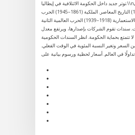
توتر جديد داخل الحكومة الائتلافية في إيطاليا.\\nوأشارت وكالة بلومبرج للأنباء إلى أن الفارق بين العائد على
السندات الإيطالية والسندات توحيد إيطاليا (1815–1861) التاريخ المعاصر. الملكية (1861–1945) الحرب
العالمية الأولى (1914–1918) الفاشية و الإمبراطورية الاستعمارية (1918–1939) الحرب العالمية الثانية
الإيطالية … 2- سندات شركات. سندات تقوم الشركات بإصدارها، ويرتفع معدل
تتمتع بحماية الحكومة. انظر السندات الحكومية
 تحقق من السعر وتغير النسبة المئوية في الوقت الفعلي.