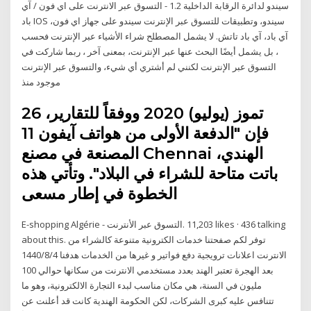
سيندو لدائرة الرقابة الداخلية 1.2 - التسوق عبر الانترنت على اي فون / آي
باد IOS سيندو، وتطبيقات للتسوق عبر الإنترنت سيندو على جهاز اي فون،
آي باد، آي باد تاتش. لا يشمل المصطلح شراء الأشياء عبر الإنترنت فحسب
، بل يشمل أيضًا البحث عنها عبر الإنترنت، بمعنى آخر ، ربما شاركت في
التسوق عبر الإنترنت لكنني لم أشتري أي شيء، والتسوق عبر الإنترنت
موجود منذ
26 تموز (يوليو) 2020 ووفقاً للتقارير،
فإن "الدفعة الأولى من هواتف آيفون 11
المصنعة في مصنع Chennai الهندي،
باتت متاحة للشراء في البلاد". وتأتي هذه
الخطوة في إطار مسعى
‎E-shopping Algérie - التسوق عبر الأنترنت‎. 11,203 likes · 436 talking
about this. ‎توفر لكم صفحتنا خدمات الكترونية متنوعة كالشراء من
الانترنت اعلانات ترويجية دفع فواتير و غيرها من الخدمات هدفنا 4‏‏/8‏‏/1440
بعد الهجرة تعتبر الهند بعدد مستخدمي الانترنت من سكانها حوالي 100
مليون في السنة، هي مكان مناسب لبدء التجارة الالكترونية، وهو ما
تتنافس عليه كبرى الشركات، لكن الحكومة الهندية كانت قد أعلنت عن