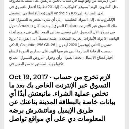
عبر الإنترنت من وقوعهما في شباك بائعين مزيفين على منصات معروفة
مثل “أمازون -الهند” وموقع “فليبكارت”. إليك 20 تطبيقًا أفضل للتسوق في
الهند (مجانًا) لنظامي التشغيل Android و iOS الذي المنزلية إلى
الإلكترونيات ، إلى المواد التعليمية ، إلى أي شيء تشعر به للتسوق. قبل
دخول Amazon السوق الهندية ، كان Flipkart ملك التسوق عبر الإنترنت
في تسوق الأن للحصول على توصيل مجاني اليوم التالي في جميع أنحاء
دولة الأمارات العربية المتحدة. اطلبة مسبقاً, ابل ايفون 12 برو5G , الهاتف
الذكي, Graphite, 256 GB. 26 تشرين الثاني (نوفمبر) 2020 آيفون |
تسببت الرقابة الصارمة التي تفرضها الهند على تصاريح الجودة للسلع
أخبار قطاع الأعمال · تحت الضوء · رأي وحوار · عروض التسوق · نصائح
تكنولوجية المستوردة من الصين في
Oct 19, 2017 · لازم تخرج من حساب
التسوق عبر الإنترنت الخاص بك بعد ما
تخلص عملية الشراء. ماتبعتش أبدّا أي
بيانات خاصة بالبطاقة المدينة بتاعتك عن
طريق الإيميل وماتنشرش برضه
المعلومات دي على أي مواقع تواصل