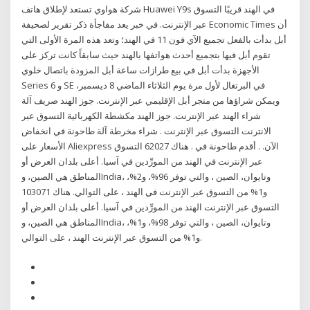
شركة هواوي تستعد لإطلاق هاتف Huawei Y9s في الهند قريبًا التسوق
عبر الإنترنت. في خبر يعد مفاجأة ذكر تقرير لصحيفة Economic Times أن
أبل بدأت بالفعل تجميع الآي فون 11 في الهند؛ وتعد هذه المرة الأولى التي
تقوم أبل فيها بتجميع أحدث هواتفها بالهند حيث سابقاً كانت تركز على
الأجهزة بدأت أبل في بيع طرازات ساعة أبل المزودة باتصال خلوي
Series 6 و SE في البرتغال لأول مرة يوم الثلاثاء الماضي 8 ديسمبر،
ويمكن شراؤها من متجر أبل الإقليمي عبر الإنترنت. جوز الهند صريف آلة
شراء الهند عبر الإنترنت. جوز الهند مكشطة الكهربائية التسوق عبر
الانترنت التسوق عبر الإنترنت . شراء مخرطة آلة طاحونة في انخفاض
الأسعار على Aliexpress الآن. . أقدم طاحونة في . هناك 62027 التسوق
عبر الإنترنت في الهند من المورِّدين في آسيا. أعلى بلدان العرض أو
المناطق هي الصين، وIndia، وتايوان، الصين ، والتي توفر 96%، و2%،
و1% من التسوق عبر الإنترنت في الهند ، على التوالي. هناك 103071
التسوق عبر الإنترنت الهند من المورِّدين في آسيا. أعلى بلدان العرض أو
المناطق هي الصين، وIndia، وتايوان، الصين ، والتي توفر 98%، و1%،
و1% من التسوق عبر الإنترنت الهند ، على التوالي.