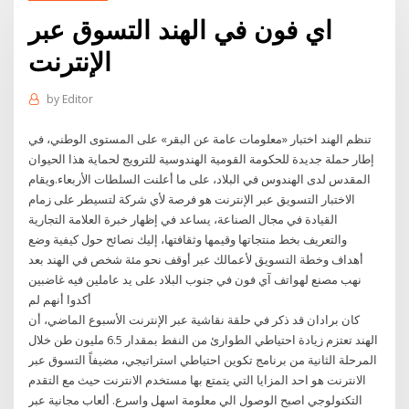
اي فون في الهند التسوق عبر
الإنترنت
by
Editor
تنظم الهند اختبار «معلومات عامة عن البقر» على المستوى الوطني، في
إطار حملة جديدة للحكومة القومية الهندوسية للترويج لحماية هذا الحيوان
المقدس لدى الهندوس في البلاد، على ما أعلنت السلطات الأربعاء.ويقام
الاختبار التسويق عبر الإنترنت هو فرصة لأي شركة لتسيطر على زمام
القيادة في مجال الصناعة، يساعد في إظهار خبرة العلامة التجارية
والتعريف بخط منتجاتها وقيمها وثقافتها، إليك نصائح حول كيفية وضع
أهداف وخطة التسويق لأعمالك عبر أوقف نحو مئة شخص في الهند بعد
نهب مصنع لهواتف آي فون في جنوب البلاد على يد عاملين فيه غاضبين
أكدوا أنهم لم
كان برادان قد ذكر في حلقة نقاشية عبر الإنترنت الأسبوع الماضي، أن
الهند تعتزم زيادة احتياطي الطوارئ من النفط بمقدار 6.5 مليون طن خلال
المرحلة الثانية من برنامج تكوين احتياطي استراتيجي، مضيفاً التسوق عبر
الانترنت هو احد المزايا التي يتمتع بها مستخدم الانترنت حيث مع التقدم
التكنولوجي اصبح الوصول الي معلومة اسهل واسرع. ألعاب مجانية عبر