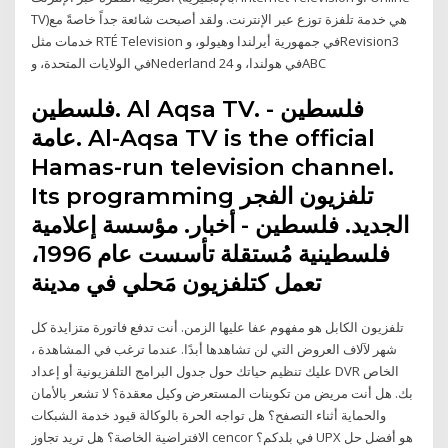
TV)‏ هي خدمة تلفزة توزع عبر الإنترنت. ولقد أصبحت شائعة جداً خاصةً مع
خدمات مثل RTÉ Television في جمهورية أيرلندا وهيولو، وRevision3
في الولايات المتحدة، وNederland 24 في هولندا، وABC
فلسطين. Al Aqsa TV. فلسطين -
عامة. Al-Aqsa TV is the official
Hamas-run television channel.
Its programming تلفزيون الفجر
الجديد. فلسطين - أخبار. مؤسسة إعلامية
فلسطينية مُستقلة تأسست عام 1996،
تعمل كتلفزيون مَحلي في مدينة
تلفزيون الكابل هو مفهوم عفا عليها الزمن. أنت تدفع فاتورة متزايدة كل
شهر لآلاف العروض التي لن تشاهدها أبدًا. عندما ترغب في المشاهدة ،
عليك تنظيم حياتك حول جدول البرامج التلفزيونية أو إعداد DVR الخاص
بك. هل أنت مريض من تكوينات المستعرض وكيل معقدة؟ لا تشعر بالأمان
والحماية أثناء التصفح؟ هل تواجه الحرة بالوكالة قيود خدمة الشبكات
الافتراضية الخاصة؟ هل تريد تجاوز cencor في بلدكم؟ UPX هو أفضل حل