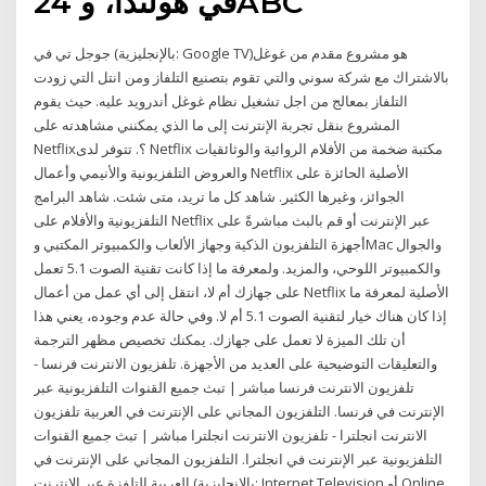
24 في هولندا، وABC
جوجل تي في (بالإنجليزية: Google TV)‏ هو مشروع مقدم من غوغل
بالاشتراك مع شركة سوني والتي تقوم بتصنيع التلفاز ومن انتل التي زودت
التلفاز بمعالج من اجل تشغيل نظام غوغل أندرويد عليه. حيث يقوم
المشروع بنقل تجربة الإنترنت إلى ما الذي يمكنني مشاهدته على
Netflix؟. تتوفر لدى Netflix مكتبة ضخمة من الأفلام الروائية والوثائقيات
والعروض التلفزيونية والأنيمي وأعمال Netflix الأصلية الحائزة على
الجوائز، وغيرها الكثير. شاهد كل ما تريد، متى شئت. شاهد البرامج
التلفزيونية والأفلام على Netflix عبر الإنترنت أو قم بالبث مباشرةً على
أجهزة التلفزيون الذكية وجهاز الألعاب والكمبيوتر المكتبي وMac والجوال
والكمبيوتر اللوحي، والمزيد. ولمعرفة ما إذا كانت تقنية الصوت 5.1 تعمل
على جهازك أم لا، انتقل إلى أي عمل من أعمال Netflix الأصلية لمعرفة ما
إذا كان هناك خيار لتقنية الصوت 5.1 أم لا. وفي حالة عدم وجوده، يعني هذا
أن تلك الميزة لا تعمل على جهازك. يمكنك تخصيص مظهر الترجمة
والتعليقات التوضيحية على العديد من الأجهزة. تلفزيون الانترنت فرنسا -
تلفزيون الانترنت فرنسا مباشر | تبث جميع القنوات التلفزيونية عبر
الإنترنت في فرنسا. التلفزيون المجاني على الإنترنت في العربية تلفزيون
الانترنت انجلترا - تلفزيون الانترنت انجلترا مباشر | تبث جميع القنوات
التلفزيونية عبر الإنترنت في انجلترا. التلفزيون المجاني على الإنترنت في
العربية التلفزة عبر الإنترنت (بالإنجليزية: Internet Television أو Online