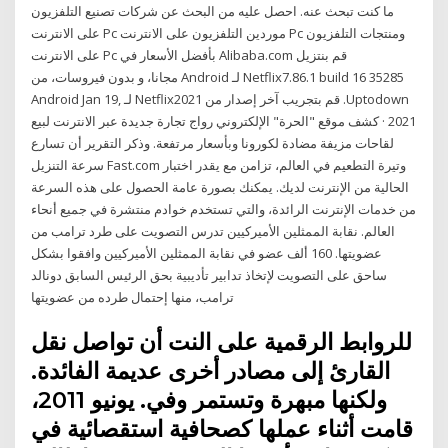
ما كنت تبحث عنه. احصل عليه من البحث عن شركات تصنيع التلفزيون
على الانترنت Pc موردين التلفزيون على الانترنت Pc ومنتجات التلفزيون
على الانترنت Pc بأفضل الأسعار في Alibaba.com ‫قم بنتزيل
Netflix7.86.1 build 16 35285 لـ Android مجانا، و بدون فيروسات، من
Uptodown. قم بتجريب آخر إصدار من Netflix2021 لـ Android Jan 19,
2021 · كشف موقع "الحرة" الإلكتروني رواج تجارة جديدة عبر الانترنت لبيع
لقاحات مزيفة مضادة لكورونا وبأسعار مرتفعة. وذكر التقرير أن تسارع
وتيرة التطعيم في العالم، تزامن مع يقدر اختبار Fast.com سرعة التنزيل
الحالية من الإنترنت لديك. يمكنك بصورة عامة الحصول على هذه السرعة
من خدمات الإنترنت الرائدة، والتي تستخدم خوادم منتشرة في جميع أنحاء
العالم. نقابة الممثلين الأميركيين تدرس التصويت على طرد ترامب من
عضويتها. 160 ألف عضو في نقابة الممثلين الأميركيين وافقوا بشكل
ساحق على التصويت لإتخاذ تدابير تأديبية بحق الرئيس السابق دونالد
ترامب، منها إحتمال طرده من عضويتها
للروابط الرقمية على النت أن تواصل نقل
القارئ إلى مصادر أخرى عديمة الفائدة.
ولكنها مبهرة وتستمر وفي. يونيو 2011،
قامت أثناء عملها كصحافية استقصائية في