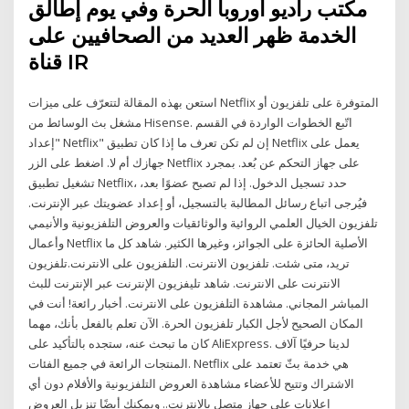
مكتب راديو أوروبا الحرة وفي يوم إطالق
الخدمة ظهر العديد من الصحافيين على
قناة IR
استعن بهذه المقالة لتتعرّف على ميزات Netflix المتوفرة على تلفزيون أو
مشغل بث الوسائط من Hisense. اتّبع الخطوات الواردة في القسم
"إعداد Netflix" إن لم تكن تعرف ما إذا كان تطبيق Netflix يعمل على
جهازك أم لا. اضغط على الزر Netflix على جهاز التحكم عن بُعد. بمجرد
تشغيل تطبيق Netflix، حدد تسجيل الدخول. إذا لم تصبح عضوًا بعد،
فيُرجى اتباع رسائل المطالبة بالتسجيل، أو إعداد عضويتك عبر الإنترنت.
تلفزيون الخيال العلمي الروائية والوثائقيات والعروض التلفزيونية والأنيمي
وأعمال Netflix الأصلية الحائزة على الجوائز، وغيرها الكثير. شاهد كل ما
تريد، متى شئت. تلفزيون الانترنت. التلفزيون على الانترنت.تلفزيون
الانترنت على الانترنت. شاهد تليفزيون الإنترنت عبر الإنترنت للبث
المباشر المجاني. مشاهدة التلفزيون على الانترنت. أخبار رائعة! أنت في
المكان الصحيح لأجل الكبار تلفزيون الحرة. الآن تعلم بالفعل بأنك، مهما
كان ما تبحث عنه، ستجده بالتأكيد على AliExpress. لدينا حرفيًا آلاف
المنتجات الرائعة في جميع الفئات. Netflix هي خدمة بثّ تعتمد على
الاشتراك وتتيح للأعضاء مشاهدة العروض التلفزيونية والأفلام دون أي
إعلانات على جهاز متصل بالإنترنت.. ويمكنك أيضًا تنزيل العروض