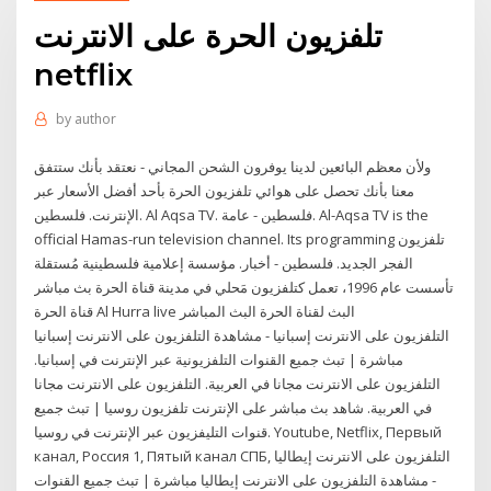
تلفزيون الحرة على الانترنت
netflix
by
author
ولأن معظم البائعين لدينا يوفرون الشحن المجاني - نعتقد بأنك ستتفق
معنا بأنك تحصل على هوائي تلفزيون الحرة بأحد أفضل الأسعار عبر
الإنترنت. فلسطين. Al Aqsa TV. فلسطين - عامة. Al-Aqsa TV is the
official Hamas-run television channel. Its programming تلفزيون
الفجر الجديد. فلسطين - أخبار. مؤسسة إعلامية فلسطينية مُستقلة
تأسست عام 1996، تعمل كتلفزيون مَحلي في مدينة قناة الحرة بث مباشر
قناة الحرة Al Hurra live البث لقناة الحرة البث المباشر
التلفزيون على الانترنت إسبانيا - مشاهدة التلفزيون على الانترنت إسبانيا
مباشرة | تبث جميع القنوات التلفزيونية عبر الإنترنت في إسبانيا.
التلفزيون على الانترنت مجانا في العربية. التلفزيون على الانترنت مجانا
في العربية. شاهد بث مباشر على الإنترنت تلفزيون روسيا | تبث جميع
قنوات التليفزيون عبر الإنترنت في روسيا. Youtube, Netflix, Первый
канал, Россия 1, Пятый канал СПБ, التلفزيون على الانترنت إيطاليا
- مشاهدة التلفزيون على الانترنت إيطاليا مباشرة | تبث جميع القنوات