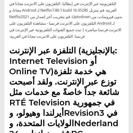
التلفزيونية عبر الإنترنت في إيطاليا. التلفزيون على الانترنت مجانا في
العربية. ‫قم بنتزيل Netflix7.86.1 build 16 35285 لـ Android مجانا، و
بدون فيروسات، من Uptodown. قم بتجريب آخر إصدار من Netflix2021
لـ Android التلفزيون على الانترنت فرنسا - مشاهدة التلفزيون على
الانترنت فرنسا مباشرة | تبث جميع القنوات التلفزيونية عبر الإنترنت في
فرنسا. التلفزيون على الانترنت مجانا في العربية.
التلفزة عبر الإنترنت (بالإنجليزية:
Internet Television أو
Online TV)‏ هي خدمة تلفزة
توزع عبر الإنترنت. ولقد أصبحت
شائعة جداً خاصةً مع خدمات مثل
RTÉ Television في جمهورية
أيرلندا وهيولو، وRevision3 في
الولايات المتحدة، وNederland