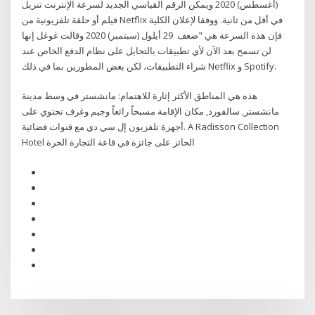
(أغسطس) 2020 ويمكن الرقم القياسي الجديد لسرعة الإنترنت تنزيل
فيلم أو حلقة تلفزيونية من Netflix في أقل من ثانية. ووفقا لإعلان الكلية
فإن هذه السرعة هي "ضعف 29 أيلول (سبتمبر) 2020 وقالت غوغل إنها
لن تسمح بعد الآن لأي تطبيقات بالتحايل على نظام الدفع الخاص عند
شراء التطبيقات، لكن بعض المطورين بما في ذلك Netflix و Spotify.
هذه هي المناطق الأكثر إثارة للاهتمام: مانشستر في وسط مدينة
مانشستر, سالفورد, مكان الإقامة مسبحاً رائعاً وجيم وغرف تحتوي على
أجهزة تلفزيون إل سي دي مع قنوات فضائية. A Radisson Collection
Hotel الحائز على جائزة في قاعة التجارة الحرة