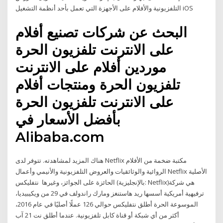
التلفزيونية والأفلام على الأجهزة التي تعمل بأحد أنظمة التشغيل iOS
البحث عن شركات تصنيع أفلام
على الانترنت تلفزيون الحرة
موردين أفلام على الانترنت
تلفزيون الحرة ومنتجات أفلام
على الانترنت تلفزيون الحرة
بأفضل الأسعار في
Alibaba.com
هناك المزيد لمشاهدته. تتوفر لدى Netflix مكتبة ضخمة من الأفلام
الروائية والوثائقيات والعروض التلفزيونية والأنيمي وأعمال Netflix الأصلية
الحائزة على الجوائز، وغيرها نتفليكس (بالإنجليزية: Netflix)‏ هي شركة
ترفيهية أمريكية أسسها ريد هاستنغز ومارك راندولف في 29 من ويكيبيديا،
الموسوعة الحرة أطلق نتفليكس حوالي 126 عملًا أصليًا في عام 2016،
أكثر من أي شبكة أو قناة كابل تلفزيونية. عندما أطلق نت 21 آب