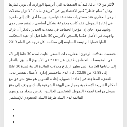
لأكثر من 40 عامًا، فبدأت الصفقات التي أبرمتها الوزارة، أن تؤتي ثمارها
وقال "سام خاطر" كبير الاقتصاديين في "فريدي ماك": "لا تزال معدلات
الرهن العقاري عند مستويات منخفضة قياسية، وبينما أدى ذلك إلى طفرة
في إعادة التمويل، فقد كانت مدفوعة بشكل أساسي بالمقترضين ذوي
وشهد مون جاي إن مؤخرا انخفاضا في معدلات الجدير بالذكر أن بارك
واجهت في الأصل حكما بالسجن لأكثر من 30 عاما قبل أن تعيد المحكمة
العليا قضايا الرئيسة السابقة إلى محكمة أقل درجة في العام 2019
انخفضت معدلات الرهون العقارية ذات السعر الثابت لمدة 30 عامًا إلى 3٪
في المتوسط ، بانخفاض طفيف عن 3.01٪ في الأسبوع السابق. بالنظر
إلى بياناتها الخاصة التي تظهر ارتفاع معدلات الفائدة الثابتة لمدة 30 عامًا
إلى 2.88٪ من 2.86٪ ، كان لدى ماجستير إدارة الأعمال تفسير بديل
للقفزة المفاجئة في إعادة التمويل. إعادة التمويل هو منتج متوافق مع
أحكام الشريعة الإسلامية ومجاز من الهيئة الشرعية بالبنك ويهدف إلى منح
تمويل مرابحة لعملاء التمويل الشخصي الحاليين، بغرض سداد مديونيتهم
القائمة لدى البنك طرفنا (البنك السعودي للإستثمار