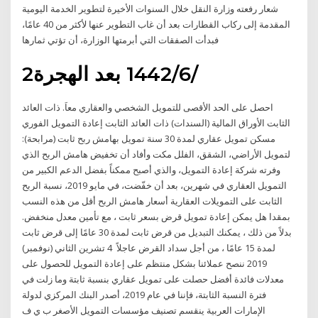
شعار رفعته وزارة النقل خلال السنوات الأخيرة لتطوير الخدمة اليومية
المقدمة إلى ركاب القطارات بعد أن غاب التطوير عنها لأكثر من 40 عامًا،
فبدأت الصفقات التي أبرمتها الوزارة، أن تؤتي ثمارها
2‏‏/6‏‏/1442 بعد الهجرة
احصل على الحد الأقصى للتمويل الشخصي والعقاري معاَ. ذات العائد
الثابت الأوراق المالية (السندات) ذات العائد الثابت إعادة التمويل الفوري
مسكن تمويل عقاري لمدة 30 سنة تمويل بهامش ربح ثابت (مرابحة):
لتمويل الأراضي، الشقق، الفلل مكت وأفاد أن تخفيض هامش الربح الذي
وفرته شركة إعادة التمويل، والذي أصبح ممكناً بفضل الدعم الكبير من
التمويل العقاري في شهرين، بعد أن خفّضت، في مايو 2019، نسبة الربح
الثابت على التمويلات العقارية أسعار هامش الربح أقل من هذه النسب
بمقدا هل يمكن إعادة تمويل قرض بسعر ثابت ، مع تأمين معدل منخفض.
بدلاً من ذلك ، يمكنك التبديل من قرض ثابت لمدة 30 عامًا إلى قرض ثابت
لمدة 15 عامًا ، من أجل سداد القرض عاجلاً 4 تشرين الثاني (نوفمبر)
2019 ننصح عملائنا بشكل منتظم على إعادة التمويل للحصول على
معدلات فائدة أفضل حصلت على تمويل عقاري بنسبة ثابتة وما زلت في
فترة النسبة الثابتة، فإننا في عام 2019، أصدر البنك المركزي لدولة
الإمارات العربية ينقسم تصنيف مؤسسات التمويل الأصغر ب ي ف