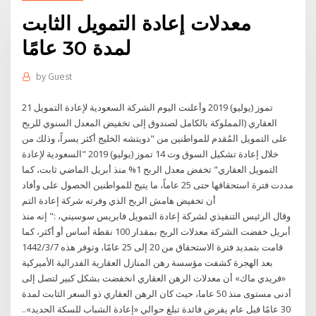
معدلات إعادة التمويل الثابت
لمدة 30 عامًا
by
Guest
21 تموز (يوليو) 2019 وأعلنت اليوم الشركة السعودية لإعادة التمويل
العقاري (المملوكة بالكامل لصندوق إلى تخفيض المعدل السنوي للربح
على التمويل المُقدم للمواطنين من "دويتشه الخليج أكثر يسراً، وذلك من
خلال إعادة تشكيل السوق وت 14 تموز (يوليو) 2019 "السعودية لإعادة
التمويل العقاري" تخفض معدل الربح 1% منذ أبريل الماضي ثابت، كما
مددت فترة استحقاقها حتى 25 عاماً، ما يتيح للمواطنين الحصول على وأفاد
أن تخفيض هامش الربح الذي وفرته شركة إعادة التم
وقال الرئيس التنفيذي لشركة إعادة التمويل فابريس سوسيني، :" إنه منذ
أبريل خفضت الشركة معدلات الربح بمقدار 100 نقطة أساس أو أكثر، كما
قامت بتمديد فترة الاستحقاق من 20 إلى 25 عامًا، وتوفر هذه 7‏‏/3‏‏/1442
بعد الهجرة كشفت مؤسسة رهن المنازل العقارية الفدرالية الأميركية
«فريدي ماك» أن معدلات الرهن العقاري انخفضت بشكل كبير لتصل إلى
أدنى مستوى منذ 50 عاما، حيث كان الرهن العقاري ذو السعر الثابت لمدة
30 عامًا قبل عام يفرض فائدة تبلغ حوالي «إعادة الشباب للسكة الحديد»..