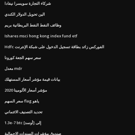
شركاء التجارة سويسرا نيفادا
الين تحويل الدولار الكندي
وظائف النفط النفط البريطانية بريم
Ishares msci hong kong index fund etf
Hdfc الفوركس زائد بطاقة تسجيل الدخول على شبكة الإنترنت
سعر سهم الجعة كورونا
معدل mdr
بيانات قيمة مؤشر أسعار المستهلك
مؤشر أسعار الألومينا 2020
سعر السهم flag ياهو
تحديد التصنيف الائتماني
1.3e-7 btc إلى [أوسد]
صندوق مؤشرات السندات الإجمالية