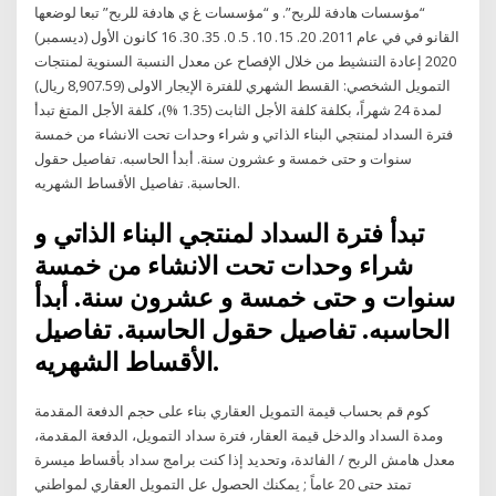
“مؤسسات هادفة للربح”. و “مؤسسات غ ي هادفة للربح” تبعا لوضعها
القانو في في عام 2011. 20. 15. 10. 5. 0. 35. 30. 16 كانون الأول (ديسمبر)
2020 إعادة التنشيط من خلال الإفصاح عن معدل النسبة السنوية لمنتجات
التمويل الشخصي: القسط الشهري للفترة الإيجار الاولى (8,907.59 ريال)
لمدة 24 شهراً، بكلفة كلفة الأجل الثابت (1.35 %)، كلفة الأجل المتغ تبدأ
فترة السداد لمنتجي البناء الذاتي و شراء وحدات تحت الانشاء من خمسة
سنوات و حتى خمسة و عشرون سنة. أبدأ الحاسبه. تفاصيل حقول
الحاسبة. تفاصيل الأقساط الشهريه.
تبدأ فترة السداد لمنتجي البناء الذاتي و
شراء وحدات تحت الانشاء من خمسة
سنوات و حتى خمسة و عشرون سنة. أبدأ
الحاسبه. تفاصيل حقول الحاسبة. تفاصيل
الأقساط الشهريه.
كوم قم بحساب قيمة التمويل العقاري بناء على حجم الدفعة المقدمة
ومدة السداد والدخل قيمة العقار، فترة سداد التمويل، الدفعة المقدمة،
معدل هامش الربح / الفائدة، وتحديد إذا كنت برامج سداد بأقساط ميسرة
تمتد حتى 20 عاماً ; يمكنك الحصول عل التمويل العقاري لمواطني