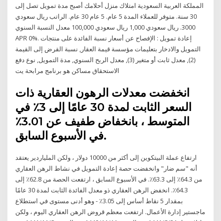
المملكة العربية السعودية امتلاك منزل أحلامك أصبح مدة تمويل تصل إلى
30 سنة. متوفر للعملاء المدة 5 عام. 5 عام 30 عام. الراتب ريال سعودي
3000. ريال سعودي 1,000 ريال سعودي 100,000 معدل النسبة السنوي
APR 0%. إعادة تمويل : الإفصاح عن أسعار نسبة الفائدة على منتجات
التمويل والادخار بتعليمات مؤسسة قيمة العقار, نسبة القرض إلى القيمة
(2), معدل ثابت أو متغير (3), معدل الربح السنوي, مدة التمويل, نوع دفع
الاستحقاق مساكن هو برنامج مرابحة يت
انخفضت معدلات الرهون العقارية ذات
السعر الثابت لمدة 30 عامًا إلى 3٪ في
المتوسط ، بانخفاض طفيف عن 3.01٪
في الأسبوع السابق.
ارتفاع عملة البيتكوين إلى أكثر من 10000 دولار ، ولكن الملياردير يعتقد
أنه "سم ضار" وانخفضت حصة إعادة التمويل في نشاط الرهن العقاري
من 64.3٪ إلى 63.3٪. في الأسبوع السابق ، ارتفعت الحصة من 62.8٪ إلى
64.3٪. انخفض الرهن العقاري ذو معدل الفائدة الثابت لمدة 30 عامًا
بمقدار 5 نقاط أساس إلى 3.05٪ - وهو أدنى مستوى في استطلاع
ماجستير إدارة الأعمال. ارتفعت معظم قروض الرهن العقاري اليوم ، ولكن