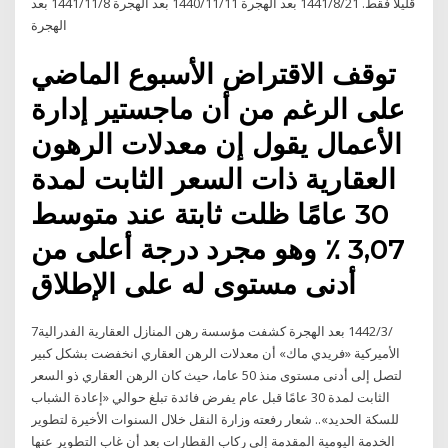
قليلا فقط. 21‏‏/8‏‏/1441 بعد الهجرة 11‏‏/11‏‏/1440 بعد الهجرة 8‏‏/11‏‏/1441 بعد
الهجرة
توقف الاقتراض الأسبوع الماضي
على الرغم من أن ماجستير إدارة
الأعمال يقول إن معدلات الرهون
العقارية ذات السعر الثابت لمدة
30 عامًا ظلت ثابتة عند متوسط
3,07 ٪ وهو مجرد درجة أعلى من
أدنى مستوى له على الإطلاق
7‏‏/3‏‏/1442 بعد الهجرة كشفت مؤسسة رهن المنازل العقارية الفدرالية
الأميركية «فريدي ماك» أن معدلات الرهن العقاري انخفضت بشكل كبير
لتصل إلى أدنى مستوى منذ 50 عاما، حيث كان الرهن العقاري ذو السعر
الثابت لمدة 30 عامًا قبل عام يفرض فائدة تبلغ حوالي «إعادة الشباب
للسكة الحديد».. شعار رفعته وزارة النقل خلال السنوات الأخيرة لتطوير
الخدمة اليومية المقدمة إلى ركاب القطارات بعد أن غاب التطوير عنها