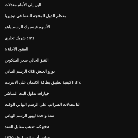
الين إلى الأمام معدلات
معظم الدول المنتجة للنفط في نيجيريا
الأسهم فيسبوك الرسم ياهو
شريك تجاري cms
6 العقود الآجلة
التنبؤ الحالي سعر البيتكوين
الرسم البياني dkk يورو العيش
كيفية تطبيق بطاقة الائتمان على الانترنت hdfc
خيارات تداول البث المباشر
لنا معدلات الضرائب على الرسم البياني الوقت
سنة واحدة ليبور الرسم البياني
تدفع كما تذهب مقابل العقد
حقائق أزمة النفط عام 1970