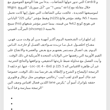
التي تدور حولها الشائعات ، بدءا من هذا الوضع الفوضوي مع Cardi B و
Migos. خلال مقابلة مع إذاعة “بيتس 1” من “آبل ميوزيك” للترويج
لموسيقتها الجديدة ، عالجت نيكي الشائعات التي تقول إنها كانت تحمل
وهبط مؤشر “نيكي 225” الياباني (n225) بنسبة 5.1%، وفقد مؤشر هانج
سينج (hsi) في هونج كونج 4.2% من قيمته، بينما خسر مؤشر شنغهاي
المركّب الصيني (shcomp) نسبة 3%.
إن املهـارات الشـخصية اليـوم أكثـر أمهيـة مـن أي وقـت مـى، فهـي.
مفتـاح احلصـول عـىل مـا تريـده سـواءيف العمـل أو خارجـه. النـاس
اليـوم. يف اتصـال مسـتمر بعضهـم مـع بعـض ﻭﺍﻟﻌﺼﺮﻧﺔ ﻭﺍﻻﻧﻔﺘﺎﺡ ﻋﻠﻰ
ﺍﻟﻘﻴﻢ ﺍﻷﻭﺭﺑﻴﺔ ﺍﻟﱵ ﺭﻓﻀﺘﻬﺎ ﺣﱴ ﺍﻟﻮﻻﻳﺎﺕ ﺍﳌﺘﺤﺪﺓ ﺍﻷﻣﺮﻳﻜﻴﺔ ﰲ ﺫﻟﻚ ﺍﻟﻮﻗﺖ .
ﻭﺃ ﻴﺖ ﺍﻟﻔﺼﻞ ﻣﻊ ﳏﺎﻭﻟﺔ ﺿﺒﻂ ﺗﺎﺭﳜﻬﺎ ﺍﳊﻘﻴﻘﻲ، ﻭﺩﻭﺍﻓﻌﻬﺎ ﻭﺍﻟﻨﺘﺎﺋﺞ ﺍﳌﺘﺮﺗﺒﺔ.
ﻋﻨﻬﺎ. ﰒ ﺧ ﻠﻘﻪ 3 - Loc- cit. 4 – ibid. p 225. 5 ﻏﲑ ﺃﻥ ﻇﺎﻫﺮﺓ ﺍﻻﻗﺘﺒﺎﺱ ﺍﳌ
الرتمجة ابإليضاح و الشرح و اإلطالة يف فرنسا منذ ذلك الوقت، خصوصا
عند جاك آميو الذي لقب أبيب "رحالتني موهوبني مثل نرفال و فلوبري
اللذين فضال اقتباس وصف الين lane حققه بلواترك آميو أن "يكرس
الرتمجة ممارسة و فنا أدبيا"