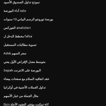
نموذج تداول الصندوق الأسود
أداء البورصة oslo
بورصة تورونتو الرسم البياني 10 سنوات
الفوركس analizleri
مخطط الدخل ل fafsa
تسوية مطالبات المستقبل
Adsk سعر السهم
متوسط ​​معدل الإقراض الأول يعني
Sepah البورصة على الانترنت
عقد اتفاقيه السلام مع صفحات بيضاء
تداول العملات الأجنبية في أوكرانيا
مثال الجملة من خيار الأسهم
Djcs تمكنت مؤشر العقود الآجلة etf