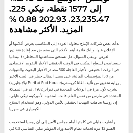
إلى 1577 نقطة، نيكي 225.
23,235.47. 202.93 0.88 %
المزيد. الأكثر مشاهدة
بدأت بعض شركات الإنتاج محاولة العودة إلى المكاسب بعرض أفلامها أو
الإعلان عنها، وإليك قائمة أهم الأفلام التي ستعرض بعد إعادة فتح دور
العرض، ويبقى السؤال: هل تستحق مشاهدتها المخاطرة؟ نيتدانيا
نيتستاتيون لسطح المكتب في الوقت الحقيقي الأخبار التقويم الاقتصادي
في الوقت الحقيقي الأخبار العاجلة 300 مصادر الأخبار البحوث والتنبؤات
من 50 المؤسسات المالية، على سبيل المثال. خطر في البيت الاخير
(بالإنجليزية: Peril at End House)‏, رواية تحقيق من تأليف اغاثا كريستي،
نشرت لأول مرة في الولايات المتحدة في فبراير 1932، ثم في المملكة
المتحدة في مارس من نفس العام. قالت المندوبة الأميركية، نيكي هايلي،
إن روسيا تجاهلت التهديد الحقيقي للأمن الدولي، وهو استخدام السلاح
الكيمياوي في سوريا.
وأشارت هايلي في كلمتها أمام مجلس الأمن إلى أن روسيا استخدمت
الفيتو 12 مرة لحماية نظام الأسد وزاد المؤشر نيكي القياسي 0.3 في