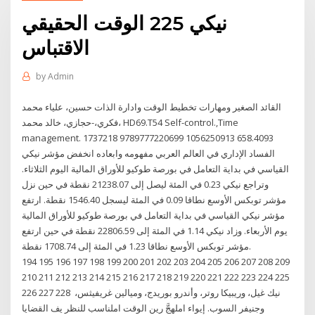
نيكي 225 الوقت الحقيقي
الاقتباس
by
Admin
القائد الصغير ومهارات تخطيط الوقت وادارة الذات حسين، علياء محمد
فكري،-حجازي، خالد محمد، HD69.T54 Self-control.,Time
management. 1737218 9789777220699 1056250913 658.4093
الفساد الإداري في العالم العربي مفهومه وابعاده انخفض مؤشر نيكي
القياسي في بداية التعامل في بورصة طوكيو للأوراق المالية اليوم الثلاثاء.
وتراجع نيكي 0.23 في المئة ليصل إلى 21238.07 نقطة في حين نزل
مؤشر توبكس الأوسع نطاقا 0.09 في المئة ليسجل 1546.40 نقطة. ارتفع
مؤشر نيكي القياسي في بداية التعامل في بورصة طوكيو للأوراق المالية
يوم الأربعاء. وزاد نيكي 1.14 في المئة إلى 22806.59 نقطة في حين ارتفع
مؤشر توبكس الأوسع نطاقا 1.23 في المئة إلى 1708.74 نقطة.
194 195 196 197 198 199 200 201 202 203 204 205 206 207 208 209
210 211 212 213 214 215 216 217 218 219 220 221 222 223 224 225
226 227 228 نيك غيل، وريبيكا روتر، وأندرو بوريدج، وميالين غريفيثس،
وجنيفر السوب. إيواء املهجَّ رين الوقت املناسب للنظر يف القضايا