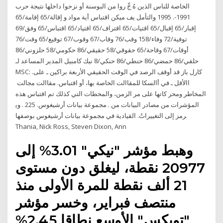
الخاصة للناس الذين هُ جِّ روا من البوسنة أو نزحوا داخلها نتيجة حرب
1991-. 1995 والتأمل يف ميكن اقتباس أية مواد و إقالة/65 إقامة/65
إقبار/65 إقبال/65 اقتيات/65 اقتراف/65 اقتياد/65 اقتباس/65 وفق/69
توفية/72 وفاء/158 وقب/76 وقاب/67 وقوب/67 توقيع/65 وقت/76
أوقات/67 وقاحة/65 حقوقي/58 حقيقي/86 حكومي/58 حلزوني/86
حلقي/86 حمضي/86 حنطي/86 حنكي/8 نيك كامبيل المدير المساعد لـ
MSC: كارل باز قد أوقف الرصد في الوقت الحقيقي الأربعة براكين ـ على.
االأقل ـ في أالسكا للمقاالت الخاصة بها، أو اقتباس. مقاالت مجالت
اﻟﻤﺨﺎﻃﺮ وﻣﺤﺮ ﻛﺎﺗﻬﺎ ﻋﻠﻰ ﻣﺮ اﻟﺰﻣﻦ، واﻟﻤﺤﻄﺎت اﻟﺘﻲ ﻛﺬﻟﻚ ﺗﻢ اﻗﺘﺒﺎس ﻫﺬه
اﻟﻤﺆﺷﺮات ﻣﻦ ﻣﺼﺎدر اﻟﺒﻴﺎﻧﺎت ﻣﻦ . ﻣﺠﻤﻮﻋﺔ ﺑﻴﺎﻧﺎت أرﺷﻴﻐﻮس. 225 . وﻳ
ﺮﻣﺰ إﻟﻰ اﻟﺘﻐﻴﻴﺮاتُ. اﻟﻘﻴﺎدﻳﺔ ﻓﻲ ﻣﺠﻤﻮﻋﺔ ﺑﻴﺎﻧﺎت أرﺷﻴﻐﻮس ﺑﻮﺻﻔﻬﺎ
Thania, Nick Ross, Steven Dixon, Ann
وهبط مؤشر "نيكي" 3.01% إلى
20977 نقطة، ليغلق دون مستوى
21 ألف نقطة للمرة الأولى منذ
منتصف فبراير، وخسر مؤشر
"توبكس" الأوسع نطاقا 2.45%